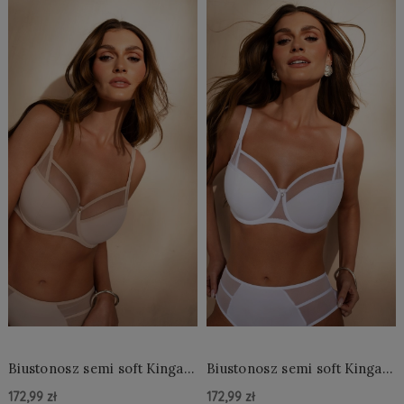
Biustonosz semi soft Kinga
Biustonosz semi soft Kinga
BC-676 Sophie
BC-676 Sophie
172,99 zł
172,99 zł