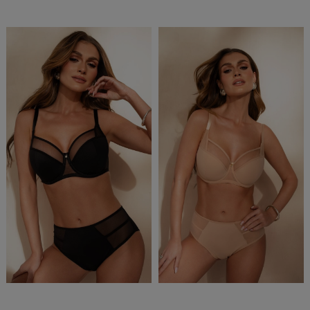
Do Koszyka »
Do Koszyka »