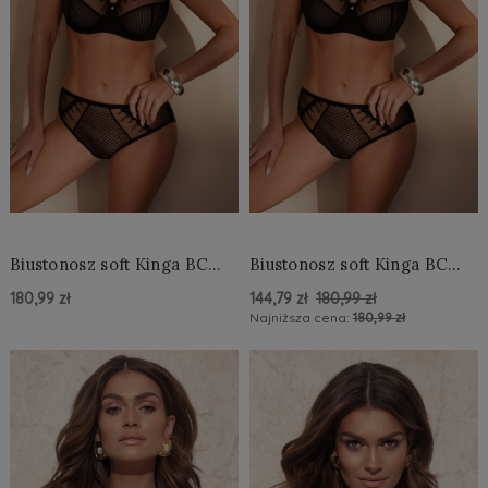
Biustonosz soft Kinga BC
Biustonosz soft Kinga BC
343 Michelle
343 Michelle 80G - ostatnie
180,99 zł
144,79 zł
180,99 zł
sztuki
Najniższa cena:
180,99 zł
Do Koszyka »
Do Koszyka »