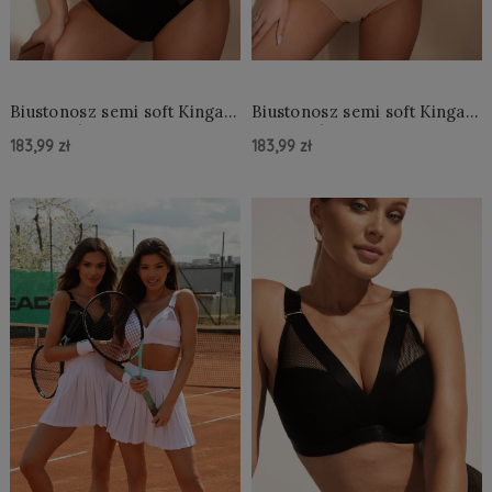
Biustonosz semi soft Kinga
Biustonosz semi soft Kinga
BC-676/1 Sophie
BC-676/1 Sophie Skin
183,99 zł
183,99 zł
Do Koszyka »
Do Koszyka »