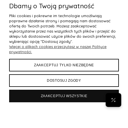
Dbamy o Twoją prywatność
Pliki cookies i pokrewne im technologie umożliwiają
poprawne działanie strony i pomagają nam dostosować
ofertę do Twoich potrzeb. Możesz zaakceptować
wykorzystanie przez nas wszystkich tych plików i przejść do
sklepu lub dostosować użycie plików do swoich preferencji,
wybierając opcję "Dostosuj zgody".
Więcej o plikach cookies przeczytasz w naszej Polityce
POMOC
prywatności.
MOJE KONTO
ZAAKCEPTUJ TYLKO NIEZBĘDNE
PŁATNOŚCI I DOSTAWA
DOSTOSUJ ZGODY
INFORMACJE
ZAAKCEPTUJ WSZYSTKIE
POPULARNE
Byann.pl
Sklep internetowy Shoper Premium