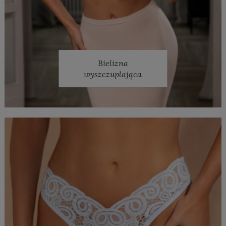
Bielizna
wyszczuplająca