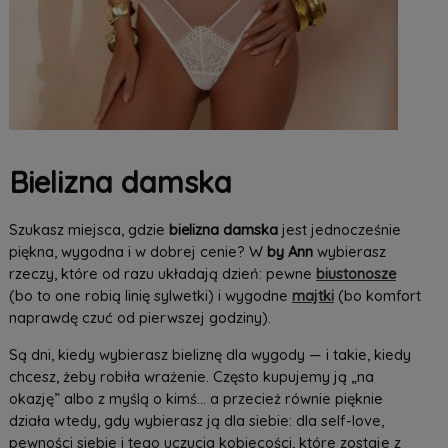
Bielizna damska
Szukasz miejsca, gdzie
bielizna damska
jest jednocześnie
piękna, wygodna i w dobrej cenie? W
by Ann
wybierasz
rzeczy, które od razu układają dzień: pewne
biustonosze
(bo to one robią linię sylwetki) i wygodne
majtki
(bo komfort
naprawdę czuć od pierwszej godziny).
Są dni, kiedy wybierasz bieliznę dla wygody — i takie, kiedy
chcesz, żeby robiła wrażenie. Często kupujemy ją „na
okazję” albo z myślą o kimś… a przecież równie pięknie
działa wtedy, gdy wybierasz ją dla siebie: dla self-love,
pewności siebie i tego uczucia kobiecości, które zostaje z