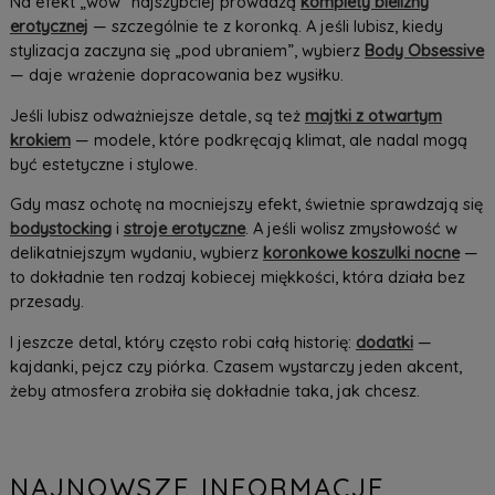
Na efekt „wow” najszybciej prowadzą
komplety bielizny
erotycznej
— szczególnie te z koronką. A jeśli lubisz, kiedy
stylizacja zaczyna się „pod ubraniem”, wybierz
Body Obsessive
— daje wrażenie dopracowania bez wysiłku.
Jeśli lubisz odważniejsze detale, są też
majtki z otwartym
krokiem
— modele, które podkręcają klimat, ale nadal mogą
być estetyczne i stylowe.
Gdy masz ochotę na mocniejszy efekt, świetnie sprawdzają się
bodystocking
i
stroje erotyczne
. A jeśli wolisz zmysłowość w
delikatniejszym wydaniu, wybierz
koronkowe koszulki nocne
—
to dokładnie ten rodzaj kobiecej miękkości, która działa bez
przesady.
I jeszcze detal, który często robi całą historię:
dodatki
—
kajdanki, pejcz czy piórka. Czasem wystarczy jeden akcent,
żeby atmosfera zrobiła się dokładnie taka, jak chcesz.
NAJNOWSZE INFORMACJE