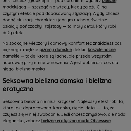
Jeśli chcesz „gładkiej linii” pod ubraniem, wybierz
bieliznę
modelującą
— szczególnie wtedy, kiedy zależy Ci na
czystym efekcie pod dopasowaną stylizacją. A gdy chcesz
dodać stylizacji charakteru jednym ruchem, świetnie
działają
pończochy
i
rajstopy
— to mały detal, który robi
duży efekt.
Na spokojne wieczory i domowy komfort też znajdziesz coś
pięknego: miękkie
piżamy damskie
i lekkie
koszule nocne
damskie
— takie, które są ładne, ale przede wszystkim
naprawdę przyjemne w noszeniu. A jeśli dobierasz coś dla
niego:
bielizna męska
.
Seksowna bielizna damska i bielizna
erotyczna
Seksowna bielizna nie musi krzyczeć. Najlepszy efekt robi ta,
która jest dopracowana: koronka, cięcie, detal — i to, że
czujesz się w niej swobodnie. Jeśli chcesz zmysłowo, ale nadal
elegancko, zobacz
bieliznę erotyczną marki Obsessive
.