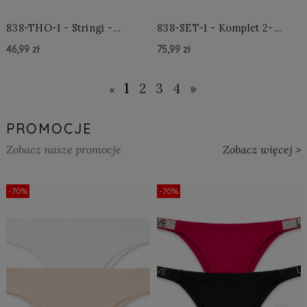
838-THO-1 - Stringi -
838-SET-1 - Komplet 2-
Czarne
częściowy - Czarny
46,99 zł
75,99 zł
Do Koszyka »
Do Koszyka »
1
2
3
4
»
«
PROMOCJE
Zobacz nasze promocje
Zobacz więcej >
-70%
-70%