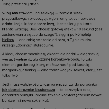
Tobą przez cały dzień.
W
by Ann
stawiamy na selekcję — zamiast setek
przypadkowych propozycji, wybieramy to, co naprawdę
działa: kroje, które dobrze leżą, i bestsellery, po które
klientki wracają. Jeśli chcesz gotowy efekt w 10 sekund (bez
zastanawiania się „co do czego”), sięgnij po
komplety
bielizny
— one robią wrażenie od razu, a Ty nie musisz
niczego „dopinać” stylizacyjnie.
A kiedy chcesz mocniejszy akcent, ale nadal w eleganckiej
wersji, świetnie działa
czarne koronkowe body
. To taki
element garderoby, który możesz nosić pod koszulą,
marynarką, dzianiną — albo traktować jak sekret, który jest
tylko Twój.
Jeśli masz wątpliwości z rozmiarem, zajrzyj do poradnika
jak dobrać rozmiar biustonosza
— to oszczędza czas,
ogranicza pomyłki i realnie zmienia komfort (czasem nawet
bardziej niż nowa sukienka).