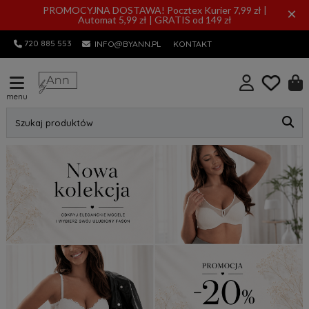
PROMOCYJNA DOSTAWA! Pocztex Kurier 7,99 zł |
×
Automat 5,99 zł | GRATIS od 149 zł
720 885 553
INFO@BYANN.PL
KONTAKT
menu
Szukaj produktów