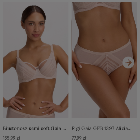
›
Biustonosz semi soft Gaia BS
Figi Gaia GFB 1397 Alicia
1395 Alicia Perłowy
Brazyliany Perłowe S-2XL
155,99 zł
77,99 zł