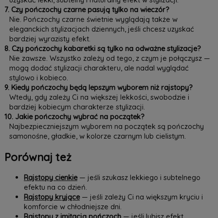
7. Czy pończochy czarne pasują tylko na wieczór?
Nie. Pończochy czarne świetnie wyglądają także w
eleganckich stylizacjach dziennych, jeśli chcesz uzyskać
bardziej wyrazisty efekt.
8. Czy pończochy kabaretki są tylko na odważne stylizacje?
Nie zawsze. Wszystko zależy od tego, z czym je połączysz —
mogą dodać stylizacji charakteru, ale nadal wyglądać
stylowo i kobieco.
9. Kiedy pończochy będą lepszym wyborem niż rajstopy?
Wtedy, gdy zależy Ci na większej lekkości, swobodzie i
bardziej kobiecym charakterze stylizacji.
10. Jakie pończochy wybrać na początek?
Najbezpieczniejszym wyborem na początek są pończochy
samonośne, gładkie, w kolorze czarnym lub cielistym.
Porównaj też
Rajstopy cienkie
— jeśli szukasz lekkiego i subtelnego
efektu na co dzień.
Rajstopy kryjące
— jeśli zależy Ci na większym kryciu i
komforcie w chłodniejsze dni.
Rajstopy z imitacją pończoch
— jeśli lubisz efekt