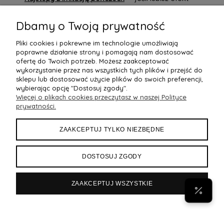
pończoch, ale chcesz zachować wygodę rajstop.
Dbamy o Twoją prywatność
Pończochy damskie w by Ann
to świadomy wybór — między
wygodą, elegancją i kobiecym efektem. To właśnie ten detal
Pliki cookies i pokrewne im technologie umożliwiają
sprawia, że stylizacja wygląda bardziej dopracowanie, lżej i po
poprawne działanie strony i pomagają nam dostosować
prostu bardziej stylowo.
ofertę do Twoich potrzeb. Możesz zaakceptować
wykorzystanie przez nas wszystkich tych plików i przejść do
sklepu lub dostosować użycie plików do swoich preferencji,
wybierając opcję "Dostosuj zgody".
Więcej o plikach cookies przeczytasz w naszej Polityce
POMOC
prywatności.
MOJE KONTO
ZAAKCEPTUJ TYLKO NIEZBĘDNE
PŁATNOŚCI I DOSTAWA
DOSTOSUJ ZGODY
INFORMACJE
ZAAKCEPTUJ WSZYSTKIE
POPULARNE