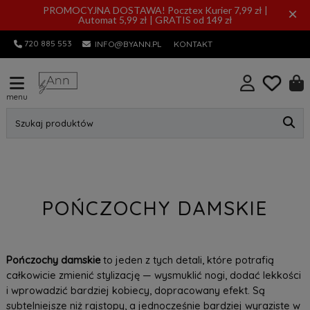
PROMOCYJNA DOSTAWA! Pocztex Kurier 7,99 zł |
×
Automat 5,99 zł | GRATIS od 149 zł
720 885 553
INFO@BYANN.PL
KONTAKT
menu
Szukaj produktów
POŃCZOCHY DAMSKIE
Pończochy damskie
to jeden z tych detali, które potrafią
całkowicie zmienić stylizację — wysmuklić nogi, dodać lekkości
i wprowadzić bardziej kobiecy, dopracowany efekt. Są
subtelniejsze niż rajstopy, a jednocześnie bardziej wyraziste w