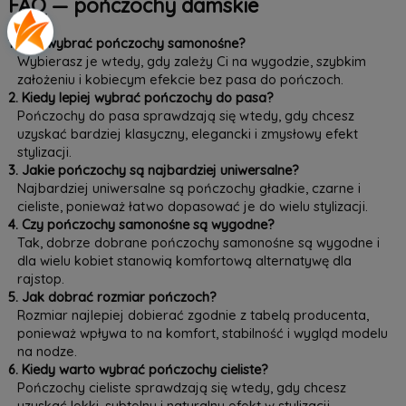
FAQ — pończochy damskie
1. Jak wybrać pończochy samonośne?
Wybierasz je wtedy, gdy zależy Ci na wygodzie, szybkim
założeniu i kobiecym efekcie bez pasa do pończoch.
2. Kiedy lepiej wybrać pończochy do pasa?
Pończochy do pasa sprawdzają się wtedy, gdy chcesz
uzyskać bardziej klasyczny, elegancki i zmysłowy efekt
stylizacji.
3. Jakie pończochy są najbardziej uniwersalne?
Najbardziej uniwersalne są pończochy gładkie, czarne i
cieliste, ponieważ łatwo dopasować je do wielu stylizacji.
4. Czy pończochy samonośne są wygodne?
Tak, dobrze dobrane pończochy samonośne są wygodne i
dla wielu kobiet stanowią komfortową alternatywę dla
rajstop.
5. Jak dobrać rozmiar pończoch?
Rozmiar najlepiej dobierać zgodnie z tabelą producenta,
ponieważ wpływa to na komfort, stabilność i wygląd modelu
na nodze.
6. Kiedy warto wybrać pończochy cieliste?
Pończochy cieliste sprawdzają się wtedy, gdy chcesz
uzyskać lekki, subtelny i naturalny efekt w stylizacji.