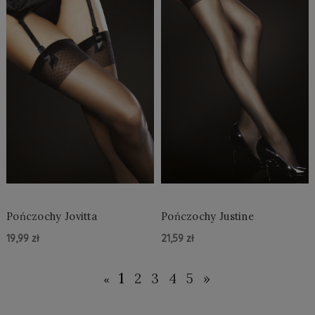
Pończochy Jovitta
Pończochy Justine
19,99 zł
21,59 zł
Do Koszyka »
Do Koszyka »
1
2
3
4
5
»
«