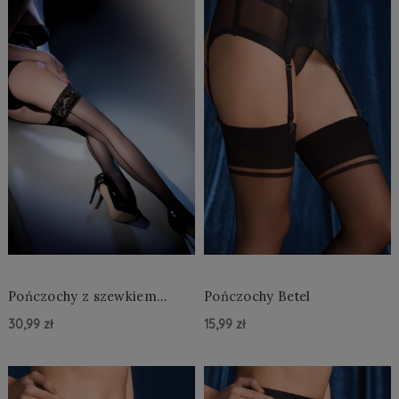
Pończochy z szewkiem
Pończochy Betel
Linette
30,99 zł
15,99 zł
Do Koszyka »
powiadom o dostępności