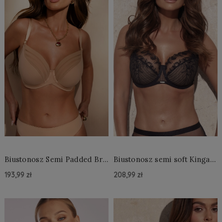
Biustonosz Semi Padded Bra
Biustonosz semi soft Kinga
Kinga BC-1241 Contourbra
BC 1223 Bianca
193,99 zł
208,99 zł
Skin
Do Koszyka »
Do Koszyka »