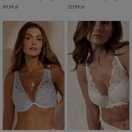
BC-1102 Luna
BC-1102 Luna
191,99 zł
227,99 zł
Do Koszyka »
Do Koszyka »