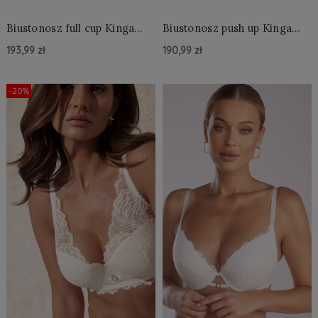
Biustonosz full cup Kinga
Biustonosz push up Kinga
PU-1274 Coco Blue
PU-1103 Luna Ecru
193,99 zł
190,99 zł
Do Koszyka »
Do Koszyka »
-20%