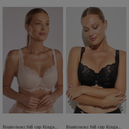
Do Koszyka »
Do Koszyka »
Biustonosz full cup Kinga
Biustonosz full cup Kinga