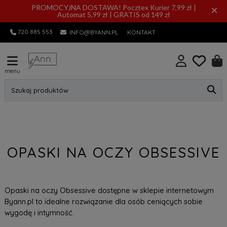
PROMOCYJNA DOSTAWA! Pocztex Kurier 7,99 zł |
×
Automat 5,99 zł | GRATIS od 149 zł
720 885 553
INFO@BYANN.PL
KONTAKT
menu
Szukaj produktów
OPASKI NA OCZY OBSESSIVE
Opaski na oczy Obsessive dostępne w sklepie internetowym
Byann.pl to idealne rozwiązanie dla osób ceniących sobie
wygodę i intymność.