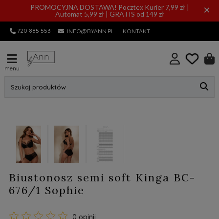
PROMOCYJNA DOSTAWA! Pocztex Kurier 7,99 zł |
×
Automat 5,99 zł | GRATIS od 149 zł
720 885 553
INFO@BYANN.PL
KONTAKT
menu
Szukaj produktów
nowość
Biustonosz semi soft Kinga BC-
676/1 Sophie
0 opinii