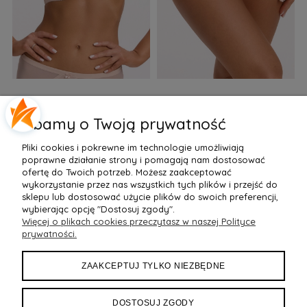
Biustonosz semi soft Gaia
Figi Gaia GFB 1397 Alicia
F
BS 1395 Alicia Perłowy
Brazyliany Perłowe S-2XL
Dbamy o Twoją prywatność
155,99 zł
77,99 zł
7
Pliki cookies i pokrewne im technologie umożliwiają
Do Koszyka »
Do Koszyka »
poprawne działanie strony i pomagają nam dostosować
ofertę do Twoich potrzeb. Możesz zaakceptować
wykorzystanie przez nas wszystkich tych plików i przejść do
sklepu lub dostosować użycie plików do swoich preferencji,
wybierając opcję "Dostosuj zgody".
Więcej o plikach cookies przeczytasz w naszej Polityce
POMOC
prywatności.
MOJE KONTO
ZAAKCEPTUJ TYLKO NIEZBĘDNE
PŁATNOŚCI I DOSTAWA
DOSTOSUJ ZGODY