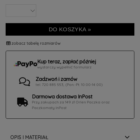
DO KOSZYKA »
zobacz tabelę rozmiarów
Kup teraz, zapłać później
wystarczy wypełnić formularz
Zadzwoń i zamów
tel. 720 885 553, (Pon.-Pt. 10:00-14:00)
Darmowa dostawa InPost
Przy zakupach za 149 zł Orlen Paczka oraz
Paczkomaty InPost
OPIS I MATERIAŁ