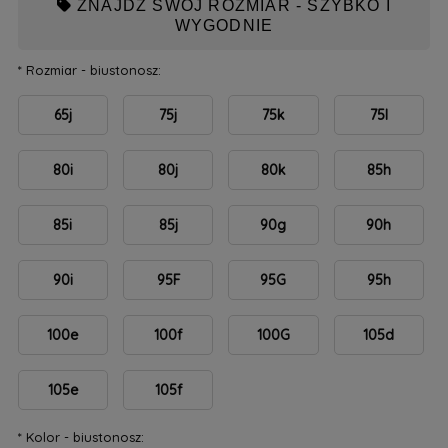
ZNAJDŹ SWÓJ ROZMIAR - SZYBKO I
WYGODNIE
*
Rozmiar - biustonosz:
65j
75j
75k
75l
80i
80j
80k
85h
85i
85j
90g
90h
90i
95F
95G
95h
100e
100f
100G
105d
105e
105f
*
Kolor - biustonosz: