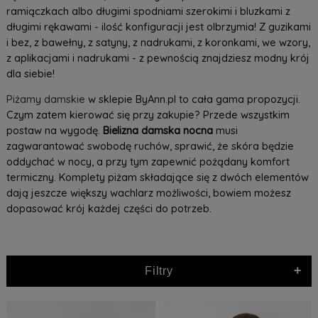
ramiączkach albo długimi spodniami szerokimi i bluzkami z
długimi rękawami - ilość konfiguracji jest olbrzymia! Z guzikami
i bez, z bawełny, z satyny, z nadrukami, z koronkami, we wzory,
z aplikacjami i nadrukami - z pewnością znajdziesz modny krój
dla siebie!
Piżamy damskie
w sklepie ByAnn.pl to cała gama propozycji.
Czym zatem kierować się przy zakupie? Przede wszystkim
postaw na wygodę.
Bielizna damska nocna
musi
zagwarantować swobodę ruchów, sprawić, że skóra będzie
oddychać w nocy, a przy tym zapewnić pożądany komfort
termiczny. Komplety piżam składające się z dwóch elementów
dają jeszcze większy wachlarz możliwości, bowiem możesz
dopasować krój każdej części do potrzeb.
+
Filtry