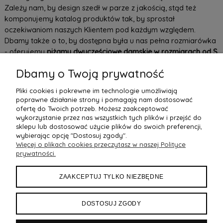
Zależy nam, by design szedł w parze z jakością, stąd też
komponujemy katalog produktów tak, by sprostał
oczekiwaniom naszych Klientem pod każdym względem.
Dbamy także o to, by dostępna była u nas pełna rozmiarówka
- oferujemy
piżamy dwuczęściowe damskie w rozmiarach od S
do XL
, a także
komplety plus size
. Każda kobieta zasługuje na
Dbamy o Twoją prywatność
maksymalny komfort podczas snu! Sprawdź, jakie wygodne
piżamy znajdują się w naszym sklepie online ByAnn.pl.
Pliki cookies i pokrewne im technologie umożliwiają
Potrzebujesz pomocy przy zakupie lub masz pytania?
poprawne działanie strony i pomagają nam dostosować
Zapraszamy do kontaktu z naszymi doradcami!
ofertę do Twoich potrzeb. Możesz zaakceptować
wykorzystanie przez nas wszystkich tych plików i przejść do
sklepu lub dostosować użycie plików do swoich preferencji,
wybierając opcję "Dostosuj zgody".
Więcej o plikach cookies przeczytasz w naszej Polityce
POMOC
prywatności.
MOJE KONTO
ZAAKCEPTUJ TYLKO NIEZBĘDNE
PŁATNOŚCI I DOSTAWA
DOSTOSUJ ZGODY