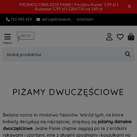
PROMOCYJNA DOSTAWA! Pocztex Kurier 7,99 zł |
×
Automat 5,99 zł | GRATIS od 149 zł
720 885 553
INFO@BYANN.PL
KONTAKT
menu
Szukaj produktów
PIŻAMY DWUCZĘŚCIOWE
Bielizna nocna to mnóstwo fasonów. Wśród tych, na które
kobiety decydują się najczęściej, znajdują się
piżamy damskie
dwuczęściowe
. Jedne Panie chętnie sięgają po te z krótkimi
rękawami i szortami, inne z długimi spodniami i koszulkami na