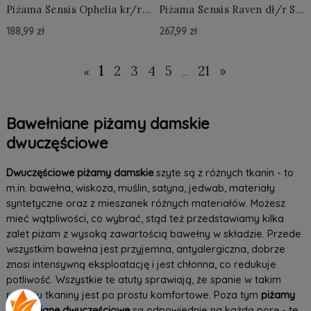
Piżama Sensis Ophelia kr/r
Piżama Sensis Raven dł/r S-
S-XL rozpinana
XL rozpinana
188,99 zł
267,99 zł
Do Koszyka »
Do Koszyka »
1
2
3
4
5
21
»
«
...
Bawełniane piżamy damskie
dwuczęściowe
Dwuczęściowe piżamy damskie
szyte są z różnych tkanin - to
m.in. bawełna, wiskoza, muślin, satyna, jedwab, materiały
syntetyczne oraz z mieszanek różnych materiałów. Możesz
mieć wątpliwości, co wybrać, stąd też przedstawiamy kilka
zalet piżam z wysoką zawartością bawełny w składzie. Przede
wszystkim bawełna jest przyjemna, antyalergiczna, dobrze
znosi intensywną eksploatację i jest chłonna, co redukuje
potliwość. Wszystkie te atuty sprawiają, że spanie w takim
rodzaju tkaniny jest po prostu komfortowe. Poza tym
piżamy
bawełniane dwuczęściowe
są odpowiednie na każdą porę - te