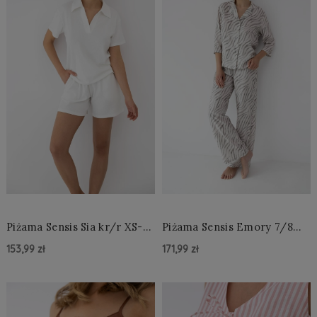
Piżama Sensis Sia kr/r XS-
Piżama Sensis Emory 7/8
2XL
XS-2XL rozpinana
153,99 zł
171,99 zł
Do Koszyka »
Do Koszyka »