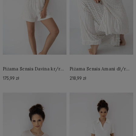
Piżama Sensis Davina kr/r
Piżama Sensis Amani dł/r
XS-2XL rozpinana
XS-2XL rozpinana
175,99 zł
218,99 zł
Do Koszyka »
Do Koszyka »