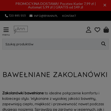
PROMOCYJNA DOSTAWA! Pocztex Kurier 7,99 zł |
×
Automat 5,99 zł | GRATIS od 149 zł
720 885 553
INFO@BYANN.PL
KONTAKT
menu
Szukaj produktów
BAWEŁNIANE ZAKOLANÓWKI
Zakolanówki bawełniane
to idealne połączenie komfortu i
kobiecego stylu. Wykonane z wysokiej jakości bawełny,
zapewniają ciepło, miękkość i przewiewność nawet podczas
długiego noszenia. Sprawdzą się zarówno w jesiennych, jak i