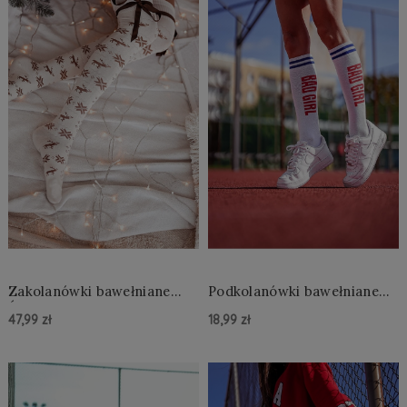
Zakolanówki bawełniane
Podkolanówki bawełniane
Świąteczne ze wstążką Erica
Bad Girl Margo
47,99 zł
18,99 zł
ecru
Do Koszyka »
Do Koszyka »