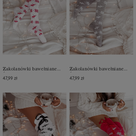
Zakolanówki bawełniane
Zakolanówki bawełniane
Świąteczne ze wstążką Erica
Świąteczne ze wstążką Erica
47,99 zł
47,99 zł
białe
szare
Do Koszyka »
Do Koszyka »