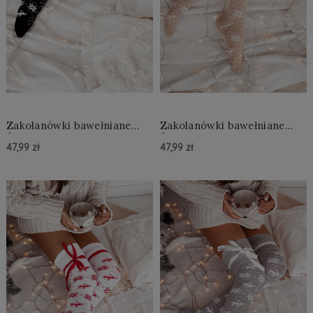
Zakolanówki bawełniane
Zakolanówki bawełniane
Świąteczne ze wstążką Erica
Świąteczne ze wstążką Erica
47,99 zł
47,99 zł
czarne
beżowe
Do Koszyka »
Do Koszyka »