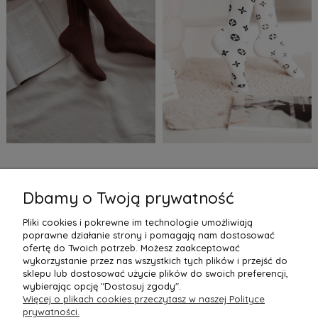
Beżowe zakolanówki z
Białe zakolanówki Martina
warkoczem Chloe
Dbamy o Twoją prywatność
29,99 zł
22,99 zł
Pliki cookies i pokrewne im technologie umożliwiają
Do Koszyka »
Do Koszyka »
poprawne działanie strony i pomagają nam dostosować
1
2
3
4
»
«
ofertę do Twoich potrzeb. Możesz zaakceptować
wykorzystanie przez nas wszystkich tych plików i przejść do
sklepu lub dostosować użycie plików do swoich preferencji,
wybierając opcję "Dostosuj zgody".
Więcej o plikach cookies przeczytasz w naszej Polityce
POMOC
prywatności.