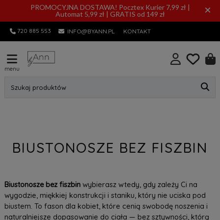
PROMOCYJNA DOSTAWA! Pocztex Kurier 7,99 zł |
×
Automat 5,99 zł | GRATIS od 149 zł
720 885 553
INFO@BYANN.PL
KONTAKT
menu
Szukaj produktów
BIUSTONOSZE BEZ FISZBIN
Biustonosze bez fiszbin
wybierasz wtedy, gdy zależy Ci na
wygodzie, miękkiej konstrukcji i staniku, który nie uciska pod
biustem. To fason dla kobiet, które cenią swobodę noszenia i
naturalniejsze dopasowanie do ciała — bez sztywności, którą