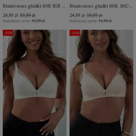
Biustonosz gładki 80B 85B -
Biustonosz gładki 80B, 80C,
ostatnie sztuki
85B - ostatnie sztuki
24,99 zł
59,99 zł
24,99 zł
59,99 zł
Najniższa cena:
44,99 zł
Najniższa cena:
44,99 zł
Do Koszyka »
Do Koszyka »
-20%
-20%