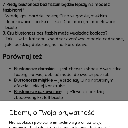
7. Kiedy biustonosz bez fiszbin będzie lepszy niż model z
fiszbinami?
Wtedy, gdy bardziej zależy Ci na wygodzie, miękkim
dopasowaniu i braku ucisku niż na mocnym modelowaniu
biustu.
8. Czy biustonosz bez fiszbin może wyglądać kobieco?
Tak — w tej kategorii znajdziesz zarówno modele codzienne,
jak i bardziej dekoracyjne, np. koronkowe.
Porównaj też
Biustonosze damskie
— jeśli chcesz zobaczyć wszystkie
fasony i łatwiej dobrać model do swoich potrzeb.
Biustonosze miękkie
— jeśli zależy Ci na naturalnym
efekcie i lekkiej konstrukcji.
Biustonosze usztywniane
— jeśli wolisz bardziej
zbudowany kształt biustu.
Biustonosze koronkowe
— jeśli oprócz wygody liczy się
także bardziej dekoracyjne wykończenie.
Dbamy o Twoją prywatność
W
by Ann
znajdziesz
biustonosze bez fiszbin
, które łączą
Pliki cookies i pokrewne im technologie umożliwiają
wygodę, dopracowaną konstrukcję i kobiecy wygląd — tak,
poprawne działanie strony i pomagają nam dostosować