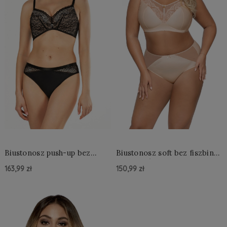
Biustonosz push-up bez
Biustonosz soft bez fiszbin
fiszbin Mefemi Clarisa
Ava 1691/1 Maxi
163,99 zł
150,99 zł
Do Koszyka »
Do Koszyka »