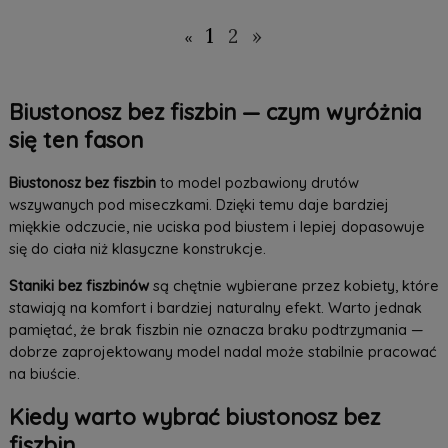
Do Koszyka »
Do Koszyka »
1
2
»
«
Biustonosz bez fiszbin — czym wyróżnia
się ten fason
Biustonosz bez fiszbin
to model pozbawiony drutów
wszywanych pod miseczkami. Dzięki temu daje bardziej
miękkie odczucie, nie uciska pod biustem i lepiej dopasowuje
się do ciała niż klasyczne konstrukcje.
Staniki bez fiszbinów
są chętnie wybierane przez kobiety, które
stawiają na komfort i bardziej naturalny efekt. Warto jednak
pamiętać, że brak fiszbin nie oznacza braku podtrzymania —
dobrze zaprojektowany model nadal może stabilnie pracować
na biuście.
Kiedy warto wybrać biustonosz bez
fiszbin