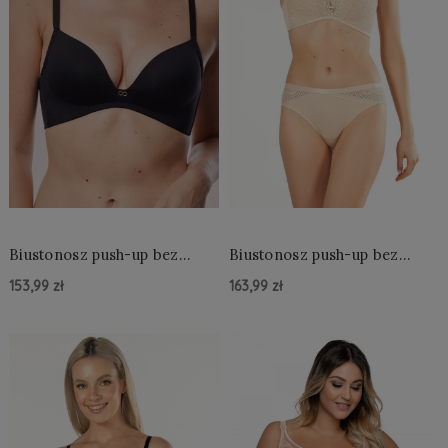
Biustonosz push-up bez
Biustonosz push-up bez
fiszbin Mefemi Amelia
fiszbin Mefemi Clarisa
153,99 zł
163,99 zł
Czarny
Do Koszyka »
Do Koszyka »