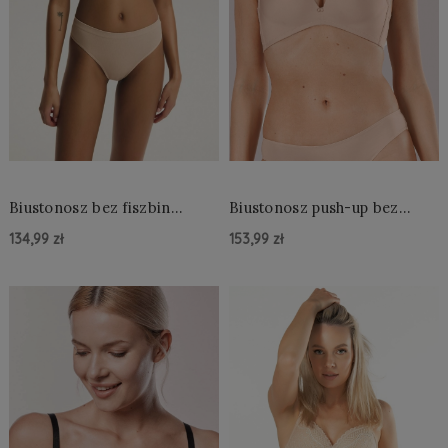
Biustonosz bez fiszbin
Biustonosz push-up bez
Henderson Ladies 44180
fiszbin Mefemi Amelia
134,99 zł
153,99 zł
Arleen 2 A'2 S-2XL
Do Koszyka »
Do Koszyka »