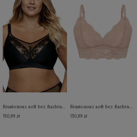
Biustonosz soft bez fiszbin
Biustonosz soft bez fiszbin
Ava 1691/1 Maxi
Mefemi Kaja 02 XS-L
150,99 zł
130,99 zł
Do Koszyka »
Do Koszyka »