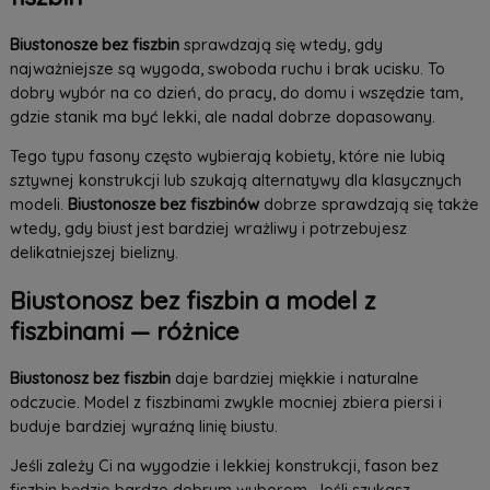
Biustonosze bez fiszbin
sprawdzają się wtedy, gdy
najważniejsze są wygoda, swoboda ruchu i brak ucisku. To
dobry wybór na co dzień, do pracy, do domu i wszędzie tam,
gdzie stanik ma być lekki, ale nadal dobrze dopasowany.
Tego typu fasony często wybierają kobiety, które nie lubią
sztywnej konstrukcji lub szukają alternatywy dla klasycznych
modeli.
Biustonosze bez fiszbinów
dobrze sprawdzają się także
wtedy, gdy biust jest bardziej wrażliwy i potrzebujesz
delikatniejszej bielizny.
Biustonosz bez fiszbin a model z
fiszbinami — różnice
Biustonosz bez fiszbin
daje bardziej miękkie i naturalne
odczucie. Model z fiszbinami zwykle mocniej zbiera piersi i
buduje bardziej wyraźną linię biustu.
Jeśli zależy Ci na wygodzie i lekkiej konstrukcji, fason bez
fiszbin będzie bardzo dobrym wyborem. Jeśli szukasz