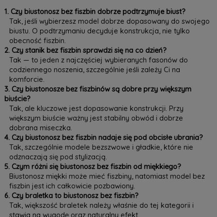
1. Czy biustonosz bez fiszbin dobrze podtrzymuje biust?
Tak, jeśli wybierzesz model dobrze dopasowany do swojego
biustu. O podtrzymaniu decyduje konstrukcja, nie tylko
obecność fiszbin.
2. Czy stanik bez fiszbin sprawdzi się na co dzień?
Tak — to jeden z najczęściej wybieranych fasonów do
codziennego noszenia, szczególnie jeśli zależy Ci na
komforcie.
3. Czy biustonosze bez fiszbinów są dobre przy większym
biuście?
Tak, ale kluczowe jest dopasowanie konstrukcji. Przy
większym biuście ważny jest stabilny obwód i dobrze
dobrana miseczka.
4. Czy biustonosz bez fiszbin nadaje się pod obcisłe ubrania?
Tak, szczególnie modele bezszwowe i gładkie, które nie
odznaczają się pod stylizacją.
5. Czym różni się biustonosz bez fiszbin od miękkiego?
Biustonosz miękki może mieć fiszbiny, natomiast model bez
fiszbin jest ich całkowicie pozbawiony.
6. Czy braletka to biustonosz bez fiszbin?
Tak, większość braletek należy właśnie do tej kategorii i
stawia na wygodę oraz naturalny efekt.