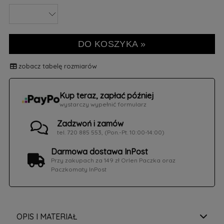
DO KOSZYKA »
zobacz tabelę rozmiarów
Kup teraz, zapłać później
wystarczy wypełnić formularz
Zadzwoń i zamów
tel. 720 885 553, (Pon.-Pt. 10:00-14:00)
Darmowa dostawa InPost
Przy zakupach za 149 zł Orlen Paczka oraz
Paczkomaty InPost
OPIS I MATERIAŁ