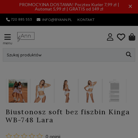
PROMOCYJNA DOSTAWA! Pocztex Kurier 7,99 zł |
×
Automat 5,99 zł | GRATIS od 149 zł
720 885 553
INFO@BYANN.PL
KONTAKT
menu
Szukaj produktów
nowość
Biustonosz soft bez fiszbin Kinga
WB-748 Lara
0 opinii