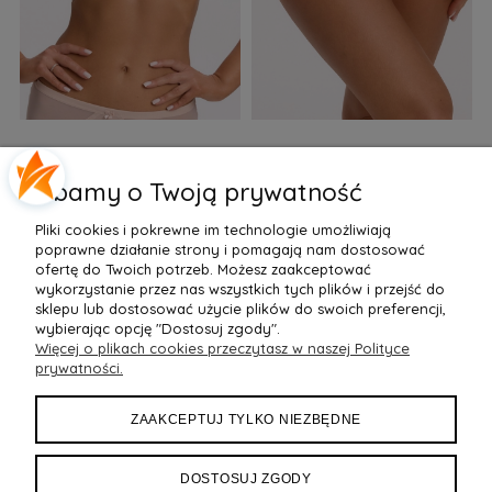
Biustonosz semi soft Gaia
Figi Gaia GFB 1397 Alicia
F
BS 1395 Alicia Perłowy
Brazyliany Perłowe S-2XL
Dbamy o Twoją prywatność
155,99 zł
77,99 zł
7
Pliki cookies i pokrewne im technologie umożliwiają
Do Koszyka »
Do Koszyka »
poprawne działanie strony i pomagają nam dostosować
ofertę do Twoich potrzeb. Możesz zaakceptować
wykorzystanie przez nas wszystkich tych plików i przejść do
sklepu lub dostosować użycie plików do swoich preferencji,
wybierając opcję "Dostosuj zgody".
Więcej o plikach cookies przeczytasz w naszej Polityce
POMOC
prywatności.
MOJE KONTO
ZAAKCEPTUJ TYLKO NIEZBĘDNE
PŁATNOŚCI I DOSTAWA
DOSTOSUJ ZGODY