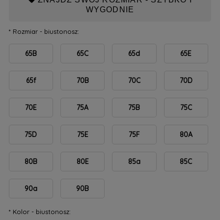
WYGODNIE
*
Rozmiar - biustonosz:
65B
65C
65d
65E
65f
70B
70C
70D
70E
75A
75B
75C
75D
75E
75F
80A
80B
80E
85a
85C
90a
90B
*
Kolor - biustonosz: