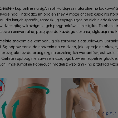
ieliste
- kup online na ByAnn.pl! Hołdujesz naturalnemu lookowi?
woje nogi i nadadzą im opaleniznę? A może chcesz kupić rajstopy 
ny dla innych sposób, zamaskują występujące na nich niedoskonał
w dziesiątkę w każdym z tych przypadków – i nie tylko! To absolu
owe i uniwersalne, pasujące do każdego ubrania, stylizacji i na k
ieliste
znakomicie komponują się zarówno z casualowymi ubraniam
. Są odpowiednie do noszenia na co dzień, jak i specjalne okazje,
mprezę, ale też do pracy czy na uczelnię. Ich wariantów jest wiele 
 Cieliste rajstopy nie zawsze muszą być bowiem zupełnie gładkie.
ych i maksymalnie kobiecych modeli z wzorami - na przykład wzor