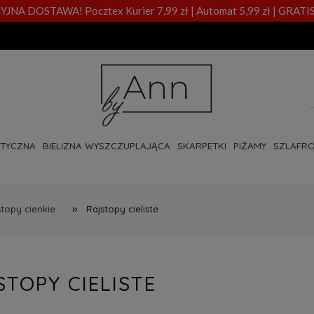
A DOSTAWA! Pocztex Kurier 7,99 zł | Automat 5,99 zł | GRATIS
OTYCZNA
BIELIZNA WYSZCZUPLAJĄCA
SKARPETKI
PIŻAMY
SZLAFRO
»
stopy cienkie
Rajstopy cieliste
STOPY CIELISTE