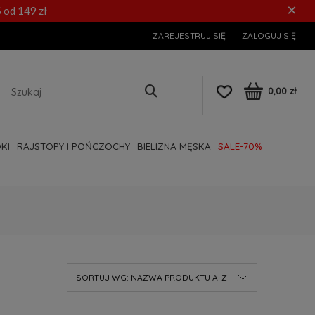
×
 od 149 zł
ZAREJESTRUJ SIĘ
ZALOGUJ SIĘ
0,00 zł
KI
RAJSTOPY I POŃCZOCHY
BIELIZNA MĘSKA
SALE-70%
SORTUJ WG:
NAZWA PRODUKTU A-Z