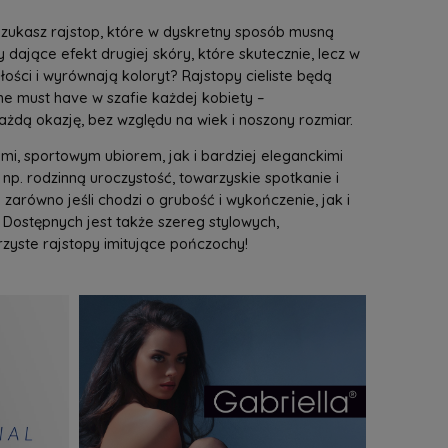
 Szukasz rajstop, które w dyskretny sposób musną
dające efekt drugiej skóry, które skutecznie, lecz w
ości i wyrównają koloryt? Rajstopy cieliste będą
tne must have w szafie każdej kobiety –
ażdą okazję, bez względu na wiek i noszony rozmiar.
i, sportowym ubiorem, jak i bardziej eleganckimi
 np. rodzinną uroczystość, towarzyskie spotkanie i
- zarówno jeśli chodzi o grubość i wykończenie, jak i
 Dostępnych jest także szereg stylowych,
zyste rajstopy imitujące pończochy!