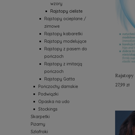
wzory
Rajstopy cieliste
Rajstopy ocieplane /
zimowe
Rajstopy kabaretki
Rajstopy modelujące
Rajstopy z pasem do
pończoch
Rajstopy z imitacją
pończoch
Rajstopy
Rajstopy Gatta
27,99 zł
Pończochy damskie
Podwiązki
Do Kos
Opaska na udo
Stockings
Skarpetki
Piżamy
Szlafroki