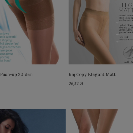
 Push-up 20 den
Rajstopy Elegant Matt
26,32 zł
zyka »
Do Koszyka »