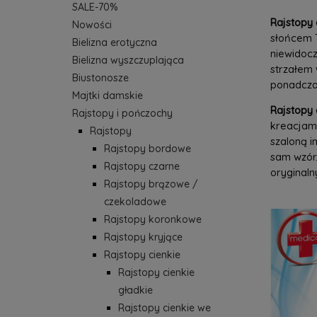
SALE-70%
Rajstopy c
Nowości
słońcem T
Bielizna erotyczna
niewidocz
Bielizna wyszczuplająca
strzałem 
Biustonosze
ponadczas
Majtki damskie
Rajstopy c
Rajstopy i pończochy
kreacjami
Rajstopy
szaloną i
Rajstopy bordowe
sam wzór.
Rajstopy czarne
oryginaln
Rajstopy brązowe /
czekoladowe
Rajstopy koronkowe
Rajstopy kryjące
Rajstopy cienkie
Rajstopy cienkie
gładkie
Rajstopy cienkie we