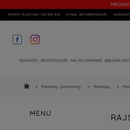
PROMOCYJN
NUMER TELEFONU:
720 885 553
E-MAIL:
INFO@BYANN.PL
KONTAKT
NOWOŚCI
BIUSTONOSZE
MAJTKI DAMSKIE
BIELIZNA ER
»
»
»
Rajstopy i pończochy
Rajstopy
Raj
MENU
RAJ