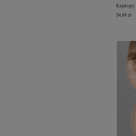
Rajstopy
34,99 zł
Do Kos