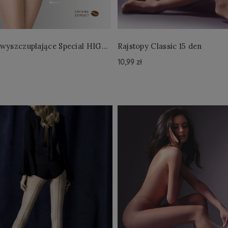
 wyszczuplające Special HIGH
Rajstopy Classic 15 den
10,99 zł
zyka »
Do Koszyka »