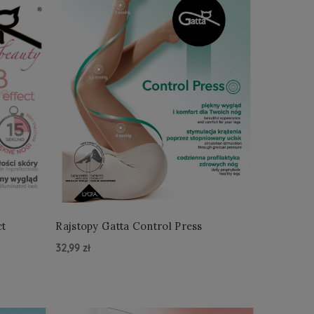
ct
Rajstopy Gatta Control Press
32,99 zł
Do Koszyka »