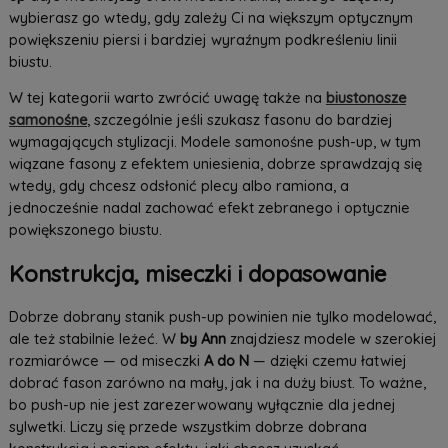
wybierasz go wtedy, gdy zależy Ci na większym optycznym
powiększeniu piersi i bardziej wyraźnym podkreśleniu linii
biustu.
W tej kategorii warto zwrócić uwagę także na
biustonosze
samonośne
, szczególnie jeśli szukasz fasonu do bardziej
wymagających stylizacji. Modele samonośne push-up, w tym
wiązane fasony z efektem uniesienia, dobrze sprawdzają się
wtedy, gdy chcesz odsłonić plecy albo ramiona, a
jednocześnie nadal zachować efekt zebranego i optycznie
powiększonego biustu.
Konstrukcja, miseczki i dopasowanie
Dobrze dobrany stanik push-up powinien nie tylko modelować,
ale też stabilnie leżeć. W
by Ann
znajdziesz modele w szerokiej
rozmiarówce — od miseczki
A do N
— dzięki czemu łatwiej
dobrać fason zarówno na mały, jak i na duży biust. To ważne,
bo push-up nie jest zarezerwowany wyłącznie dla jednej
sylwetki. Liczy się przede wszystkim dobrze dobrana