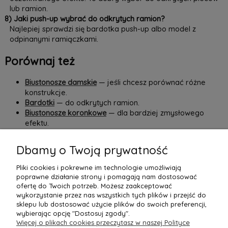
lub ramion.
8) Jaki push-up wybrać do odkrytych ramion?
Najlepiej sprawdzi się bardotka push-up albo model z
odpinanymi ramiączkami.
Porównaj też
Biustonosze damskie
— jeśli chcesz porównać różne
konstrukcje.
Bardotki
— do odkrytych ramion.
Biustonosze koronkowe
— dla bardziej zmysłowego
efektu.
Biustonosze do odkrytych pleców
— do wymagających
stylizacji.
Dbamy o Twoją prywatność
W
by Ann
biustonosze push-up łączą efekt modelowania,
Pliki cookies i pokrewne im technologie umożliwiają
wygodę i kobiece wykończenie, dzięki czemu łatwiej dobrać
poprawne działanie strony i pomagają nam dostosować
model do sylwetki i stylizacji.
ofertę do Twoich potrzeb. Możesz zaakceptować
wykorzystanie przez nas wszystkich tych plików i przejść do
sklepu lub dostosować użycie plików do swoich preferencji,
wybierając opcję "Dostosuj zgody".
Więcej o plikach cookies przeczytasz w naszej Polityce