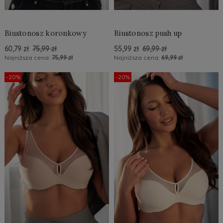
Biustonosz koronkowy
Biustonosz push up
60,79 zł
75,99 zł
55,99 zł
69,99 zł
Najniższa cena:
75,99 zł
Najniższa cena:
69,99 zł
Do Koszyka »
Do Koszyka »
-20%
-20%