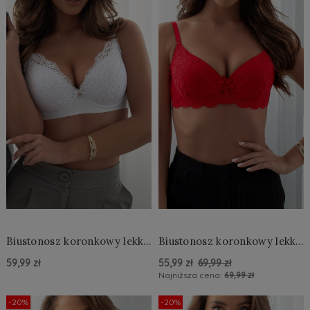
Biustonosz koronkowy lekki
Biustonosz koronkowy lekki
push up
push up
59,99 zł
55,99 zł
69,99 zł
Najniższa cena:
69,99 zł
Do Koszyka »
Do Koszyka »
-20%
-20%