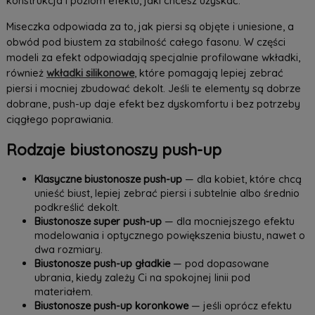
konstrukcja i poziom efektu, jaki chcesz uzyskać.
Miseczka odpowiada za to, jak piersi są objęte i uniesione, a
obwód pod biustem za stabilność całego fasonu. W części
modeli za efekt odpowiadają specjalnie profilowane wkładki,
również
wkładki silikonowe
, które pomagają lepiej zebrać
piersi i mocniej zbudować dekolt. Jeśli te elementy są dobrze
dobrane, push-up daje efekt bez dyskomfortu i bez potrzeby
ciągłego poprawiania.
Rodzaje biustonoszy push-up
Klasyczne biustonosze push-up
— dla kobiet, które chcą
unieść biust, lepiej zebrać piersi i subtelnie albo średnio
podkreślić dekolt.
Biustonosze super push-up
— dla mocniejszego efektu
modelowania i optycznego powiększenia biustu, nawet o
dwa rozmiary.
Biustonosze push-up gładkie
— pod dopasowane
ubrania, kiedy zależy Ci na spokojnej linii pod
materiałem.
Biustonosze push-up koronkowe
— jeśli oprócz efektu