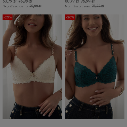
60,79 zł
75,99 zł
60,79 zł
75,99 zł
Najniższa cena:
75,99 zł
Najniższa cena:
75,99 zł
Do Koszyka »
Do Koszyka »
-20%
-20%