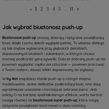
Do Koszyka »
Do Koszyka »
1
2
3
4
5
11
»
«
...
Jak wybrać biustonosz push-up
Biustonosze push-up
unoszą, zbierają i optycznie powiększają
biust, dzięki czemu dekolt wygląda pełniej. To właśnie dlatego
są tak chętnie wybierane przy głębokich dekoltach,
dopasowanych bluzkach i sukienkach, w których chcesz
mocniej podkreślić górę sylwetki. Dobrze dobrany push-up nie
powinien wyglądać ciężko ani sztucznie — powinien pracować
z Twoim ciałem i dawać efekt dopasowany do stylizacji.
W
by Ann
znajdziesz staniki push-up o różnym stopniu
modelowania. Jedne delikatnie podkreślają biust, inne dają
wyraźniejsze uniesienie i mocniejsze zebranie piersi. Jeśli
zależy Ci na bardziej spektakularnym efekcie, warto zwrócić
uwagę również na
biustonosze super push-up
, które mogą
optycznie powiększać biust nawet o dwa rozmiary.