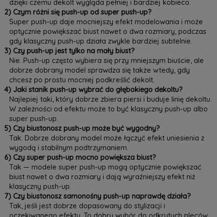
dzięki czemu dekolt wygląda pełniej i bardziej kobieco.
2) Czym różni się push-up od super push-up?
Super push-up daje mocniejszy efekt modelowania i może
optycznie powiększać biust nawet o dwa rozmiary, podczas
gdy klasyczny push-up działa zwykle bardziej subtelnie.
3) Czy push-up jest tylko na mały biust?
Nie. Push-up często wybiera się przy mniejszym biuście, ale
dobrze dobrany model sprawdza się także wtedy, gdy
chcesz po prostu mocniej podkreślić dekolt.
4) Jaki stanik push-up wybrać do głębokiego dekoltu?
Najlepiej taki, który dobrze zbiera piersi i buduje linię dekoltu.
W zależności od efektu może to być klasyczny push-up albo
super push-up.
5) Czy biustonosz push-up może być wygodny?
Tak. Dobrze dobrany model może łączyć efekt uniesienia z
wygodą i stabilnym podtrzymaniem.
6) Czy super push-up mocno powiększa biust?
Tak — modele super push-up mogą optycznie powiększać
biust nawet o dwa rozmiary i dają wyraźniejszy efekt niż
klasyczny push-up.
7) Czy biustonosz samonośny push-up naprawdę działa?
Tak, jeśli jest dobrze dopasowany do stylizacji i
oczekiwanego efektu. To dobry wybór do odkrytych pleców