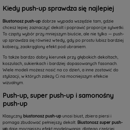
Kiedy push-up sprawdza się najlepiej
Biustonosz push-up
dobrze wypada wszędzie tam, gdzie
chcesz lepiej zaznaczyć dekolt i poprawić proporcje sylwetki.
To częsty wybór przy mniejszym biuście, ale nie tylko — push-
up sprawdza się również wtedy, gdy po prostu lubisz bardziej
kobiecy, zaokrąglony efekt pod ubraniem.
To także bardzo dobry kierunek przy głębokich dekoltach,
koszulach, sukienkach i bardziej dopasowanych fasonach.
Wiele modeli możesz nosić na co dzień, a inne zostawić do
stylizacji, w których zależy Ci na mocniejszym efekcie
wizualnym.
Push-up, super push-up i samonośny
push-up
Klasyczny
biustonosz push-up
unosi biust, zbiera piersi i
pomaga zbudować pełniejszy dekolt.
Biustonosz super push-
up
daje mocniejszy efekt modelowania, dlatego częściej