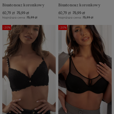
Biustonosz koronkowy
Biustonosz koronkowy
60,79 zł
75,99 zł
60,79 zł
75,99 zł
Najniższa cena:
75,99 zł
Najniższa cena:
75,99 zł
Do Koszyka »
Do Koszyka »
-20%
-20%