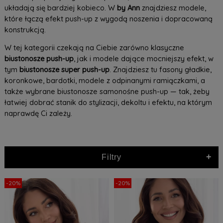
układają się bardziej kobieco. W
by Ann
znajdziesz modele,
które łączą efekt push-up z wygodą noszenia i dopracowaną
konstrukcją.
W tej kategorii czekają na Ciebie zarówno klasyczne
biustonosze push-up
, jak i modele dające mocniejszy efekt, w
tym
biustonosze super push-up
. Znajdziesz tu fasony gładkie,
koronkowe, bardotki, modele z odpinanymi ramiączkami, a
także wybrane biustonosze samonośne push-up — tak, żeby
łatwiej dobrać stanik do stylizacji, dekoltu i efektu, na którym
naprawdę Ci zależy.
+
Filtry
-20%
-20%