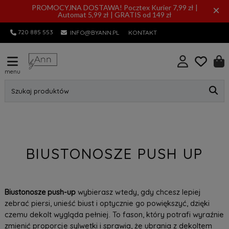
PROMOCYJNA DOSTAWA! Pocztex Kurier 7,99 zł |
×
Automat 5,99 zł | GRATIS od 149 zł
720 885 553
INFO@BYANN.PL
KONTAKT
menu
Szukaj produktów
BIUSTONOSZE PUSH UP
Biustonosze push-up
wybierasz wtedy, gdy chcesz lepiej
zebrać piersi, unieść biust i optycznie go powiększyć, dzięki
czemu dekolt wygląda pełniej. To fason, który potrafi wyraźnie
zmienić proporcje sylwetki i sprawia, że ubrania z dekoltem