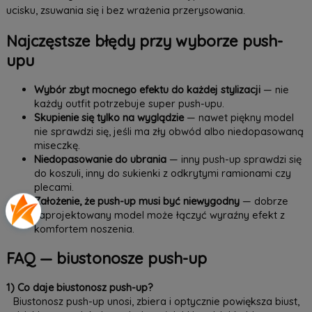
ucisku, zsuwania się i bez wrażenia przerysowania.
Najczęstsze błędy przy wyborze push-
upu
Wybór zbyt mocnego efektu do każdej stylizacji
— nie
każdy outfit potrzebuje super push-upu.
Skupienie się tylko na wyglądzie
— nawet piękny model
nie sprawdzi się, jeśli ma zły obwód albo niedopasowaną
miseczkę.
Niedopasowanie do ubrania
— inny push-up sprawdzi się
do koszuli, inny do sukienki z odkrytymi ramionami czy
plecami.
Założenie, że push-up musi być niewygodny
— dobrze
zaprojektowany model może łączyć wyraźny efekt z
komfortem noszenia.
FAQ — biustonosze push-up
1) Co daje biustonosz push-up?
Biustonosz push-up unosi, zbiera i optycznie powiększa biust,