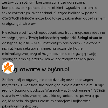
zestawiać z różnymi biustonoszami czy gorsetami,
kompletować z pończochami, niskimi i wysokimi pasami, a
także rozmaitymi akcesoriami. Kusząca bielizna w postaci
otwartych stringów
może być także znakomitym dopełnieniem
erotycznych strojów.
Niezależnie od Twoich upodobań, bez trudu znajdziesz idealnie
współgrające z Twoją kobiecością majteczki.
Stringi otwarte
dostępne są dziś w wielu rozmaitych odsłonach – niektóre z
nich aż kipią seksapilem, inne, na pozór delikatne i
minimalistyczne, przy bliższym poznaniu odkrywają swoją
słodką tajemnicę. Szeroki ich wybór znajdziesz w byAnn.
Stringi otwarte w byAnn.pl
Żaden strój erotyczny nie obejdzie się bez seksownych
majteczek. Uwodzicielsko zdobiąca ciało bielizna nie musi być
jednak ściągana podczas Waszych wspólnych uniesień.
Stringi
otwarte
w kroku znoszą wszelkie ograniczenia, pozwalając
dojść w pełni do głosu Waszym emocjom i najbardziej
pikantnym fantazjom.