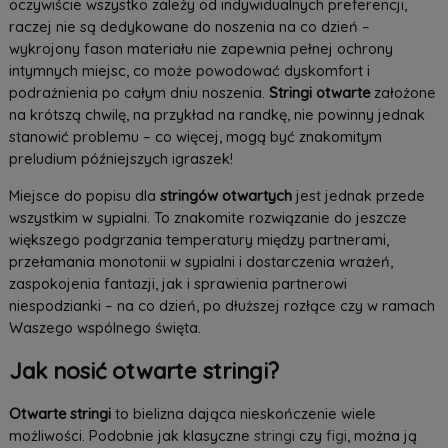
oczywiście wszystko zależy od indywidualnych preferencji,
raczej nie są dedykowane do noszenia na co dzień –
wykrojony fason materiału nie zapewnia pełnej ochrony
intymnych miejsc, co może powodować dyskomfort i
podrażnienia po całym dniu noszenia.
Stringi otwarte
założone
na krótszą chwilę, na przykład na randkę, nie powinny jednak
stanowić problemu – co więcej, mogą być znakomitym
preludium późniejszych igraszek!
Miejsce do popisu dla
stringów otwartych
jest jednak przede
wszystkim w sypialni. To znakomite rozwiązanie do jeszcze
większego podgrzania temperatury między partnerami,
przełamania monotonii w sypialni i dostarczenia wrażeń,
zaspokojenia fantazji, jak i sprawienia partnerowi
niespodzianki – na co dzień, po dłuższej rozłące czy w ramach
Waszego wspólnego święta.
Jak nosić otwarte stringi?
Otwarte stringi
to bielizna dająca nieskończenie wiele
możliwości. Podobnie jak klasyczne
stringi
czy
figi
, można ją