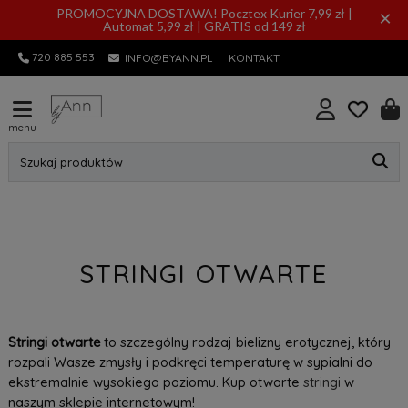
PROMOCYJNA DOSTAWA! Pocztex Kurier 7,99 zł |
×
Automat 5,99 zł | GRATIS od 149 zł
720 885 553
INFO@BYANN.PL
KONTAKT
menu
Szukaj produktów
STRINGI OTWARTE
Stringi otwarte
to szczególny rodzaj bielizny erotycznej, który
rozpali Wasze zmysły i podkręci temperaturę w sypialni do
ekstremalnie wysokiego poziomu. Kup otwarte
stringi
w
naszym sklepie internetowym!