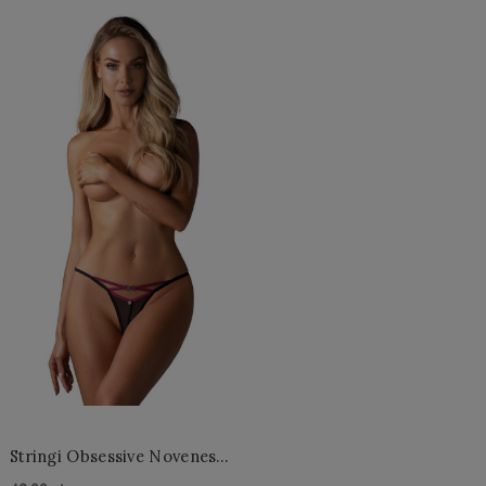
Do Koszyka »
Do Koszyka »
Stringi Obsessive Novenes
String Crotchless Thong XS-