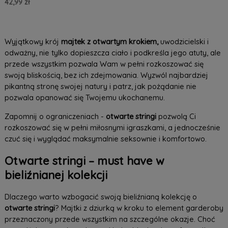
42,99 zł
2XL
Do Koszyka »
Wyjątkowy krój
majtek z otwartym krokiem,
uwodzicielski i
odważny, nie tylko dopieszcza ciało i podkreśla jego atuty, ale
przede wszystkim pozwala Wam w pełni rozkoszować się
swoją bliskością, bez ich zdejmowania. Wyzwól najbardziej
pikantną stronę swojej natury i patrz, jak pożądanie nie
pozwala opanować się Twojemu ukochanemu.
Zapomnij o ograniczeniach -
otwarte stringi
pozwolą Ci
rozkoszować się w pełni miłosnymi igraszkami, a jednocześnie
czuć się i wyglądać maksymalnie seksownie i komfortowo.
Otwarte stringi – must have w
bieliźnianej kolekcji
Dlaczego warto wzbogacić swoją bieliźnianą kolekcję o
otwarte stringi
? Majtki z dziurką w kroku to element garderoby
przeznaczony przede wszystkim na szczególne okazje. Choć