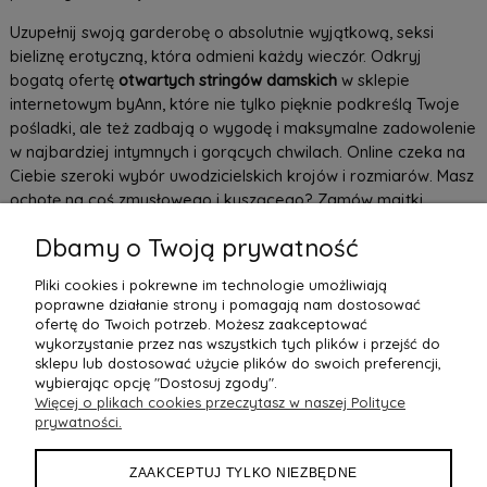
Uzupełnij swoją garderobę o absolutnie wyjątkową, seksi
bieliznę erotyczną, która odmieni każdy wieczór. Odkryj
bogatą ofertę
otwartych stringów damskich
w sklepie
internetowym byAnn, które nie tylko pięknie podkreślą Twoje
pośladki, ale też zadbają o wygodę i maksymalne zadowolenie
w najbardziej intymnych i gorących chwilach. Online czeka na
Ciebie szeroki wybór uwodzicielskich krojów i rozmiarów. Masz
ochotę na coś zmysłowego i kuszącego? Zamów majtki
otwarte z koronką lub te z subtelnie prześwitującej siateczki.
Dbamy o Twoją prywatność
Szukasz czegoś, co doda pikanterii podkręci atmosferę?
Postaw na stringi mocno prześwitujące, te z paseczkami z
Pliki cookies i pokrewne im technologie umożliwiają
przodu i tyłu lub Już teraz sprawdź dostępne propozycje - z
poprawne działanie strony i pomagają nam dostosować
całą pewnością znajdziesz u nas coś odpowiedniego.
ofertę do Twoich potrzeb. Możesz zaakceptować
wykorzystanie przez nas wszystkich tych plików i przejść do
sklepu lub dostosować użycie plików do swoich preferencji,
wybierając opcję "Dostosuj zgody".
Więcej o plikach cookies przeczytasz w naszej Polityce
POMOC
prywatności.
MOJE KONTO
ZAAKCEPTUJ TYLKO NIEZBĘDNE