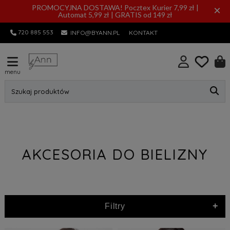
PROMOCYJNA DOSTAWA! Pocztex Kurier 7,99 zł |
×
Automat 5,99 zł | GRATIS od 149 zł
720 885 553
INFO@BYANN.PL
KONTAKT
menu
Szukaj produktów
AKCESORIA DO BIELIZNY
+
Filtry