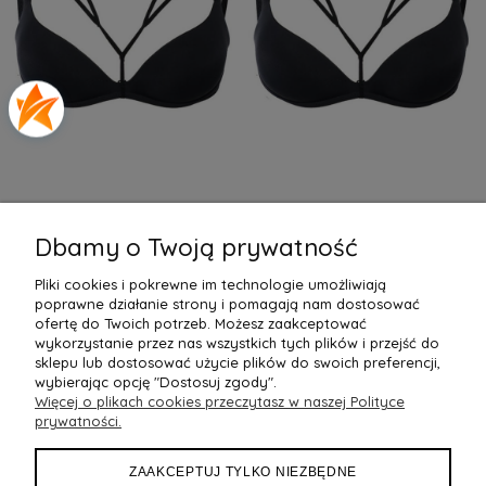
Dbamy o Twoją prywatność
Ramiączka ozdobne STRAPS
Ramiączka ozdobne STRAPS
Pliki cookies i pokrewne im technologie umożliwiają
Grace & CHARMS WING
Grace & CHARMS WINGS
23,90 zł
23,90 zł
poprawne działanie strony i pomagają nam dostosować
ofertę do Twoich potrzeb. Możesz zaakceptować
wykorzystanie przez nas wszystkich tych plików i przejść do
Do Koszyka »
Do Koszyka »
sklepu lub dostosować użycie plików do swoich preferencji,
wybierając opcję "Dostosuj zgody".
Więcej o plikach cookies przeczytasz w naszej Polityce
POMOC
prywatności.
MOJE KONTO
ZAAKCEPTUJ TYLKO NIEZBĘDNE