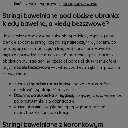
linii”
, częściej wygrywają
stringi bezszwowe
.
Stringi bawełniane pod obcisłe ubrania:
kiedy bawełna, a kiedy bezszwowe?
Jeśli nosisz dopasowane sukienki, spódnice, legginsy albo
cienkie spodnie, stringi często są najlepszym wyborem, bo
pomagają utrzymać czystą linię pod ubraniem. Bawełna
pięknie sprawdza się na co dzień, natomiast przy bardzo
obcisłych stylizacjach najczęściej bardziej dyskretny efekt
dają
modele bezszwowe
— zwłaszcza te z miękkimi, płaskimi
krawędziami.
Jeansy i spodnie materiałowe:
bawełna = komfort,
miękkość, „spokojne” noszenie.
Dzianinowa sukienka / legginsy:
częściej bezszwowe, bo
po prostu mniej się odznaczają.
Jasne ubrania:
zwykle najlepiej wypada odcień
nude/beż zbliżony do skóry.
Stringi bawełniane z koronkowym