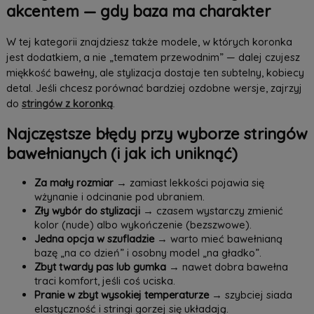
akcentem — gdy baza ma charakter
W tej kategorii znajdziesz także modele, w których koronka
jest dodatkiem, a nie „tematem przewodnim” — dalej czujesz
miękkość bawełny, ale stylizacja dostaje ten subtelny, kobiecy
detal. Jeśli chcesz porównać bardziej ozdobne wersje, zajrzyj
do
stringów z koronką
.
Najczęstsze błędy przy wyborze stringów
bawełnianych (i jak ich uniknąć)
Za mały rozmiar
→ zamiast lekkości pojawia się
wżynanie i odcinanie pod ubraniem.
Zły wybór do stylizacji
→ czasem wystarczy zmienić
kolor (nude) albo wykończenie (bezszwowe).
Jedna opcja w szufladzie
→ warto mieć bawełnianą
bazę „na co dzień” i osobny model „na gładko”.
Zbyt twardy pas lub gumka
→ nawet dobra bawełna
traci komfort, jeśli coś uciska.
Pranie w zbyt wysokiej temperaturze
→ szybciej siada
elastyczność i stringi gorzej się układają.