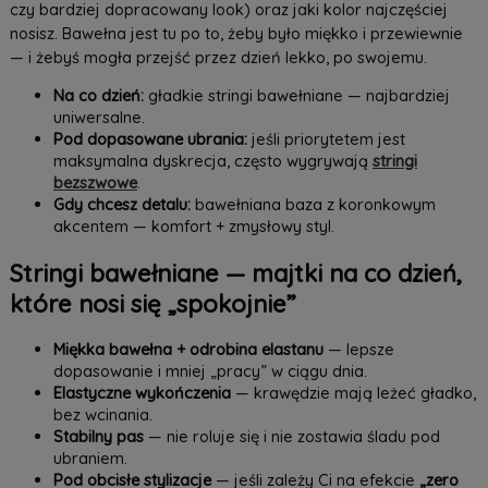
czy bardziej dopracowany look) oraz jaki kolor najczęściej
nosisz. Bawełna jest tu po to, żeby było miękko i przewiewnie
— i żebyś mogła przejść przez dzień lekko, po swojemu.
Na co dzień:
gładkie stringi bawełniane — najbardziej
uniwersalne.
Pod dopasowane ubrania:
jeśli priorytetem jest
maksymalna dyskrecja, często wygrywają
stringi
bezszwowe
.
Gdy chcesz detalu:
bawełniana baza z koronkowym
akcentem — komfort + zmysłowy styl.
Stringi bawełniane — majtki na co dzień,
które nosi się „spokojnie”
Miękka bawełna + odrobina elastanu
— lepsze
dopasowanie i mniej „pracy” w ciągu dnia.
Elastyczne wykończenia
— krawędzie mają leżeć gładko,
bez wcinania.
Stabilny pas
— nie roluje się i nie zostawia śladu pod
ubraniem.
Pod obcisłe stylizacje
— jeśli zależy Ci na efekcie
„zero