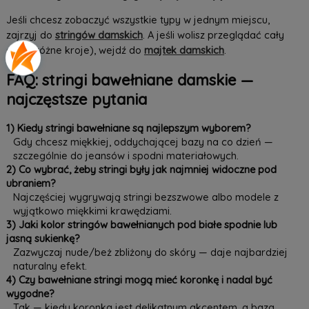
Jeśli chcesz zobaczyć wszystkie typy w jednym miejscu,
zajrzyj do
stringów damskich
. A jeśli wolisz przeglądać cały
dział (różne kroje), wejdź do
majtek damskich
.
FAQ: stringi bawełniane damskie —
najczęstsze pytania
1) Kiedy stringi bawełniane są najlepszym wyborem?
Gdy chcesz miękkiej, oddychającej bazy na co dzień —
szczególnie do jeansów i spodni materiałowych.
2) Co wybrać, żeby stringi były jak najmniej widoczne pod
ubraniem?
Najczęściej wygrywają stringi bezszwowe albo modele z
wyjątkowo miękkimi krawędziami.
3) Jaki kolor stringów bawełnianych pod białe spodnie lub
jasną sukienkę?
Zazwyczaj nude/beż zbliżony do skóry — daje najbardziej
naturalny efekt.
4) Czy bawełniane stringi mogą mieć koronkę i nadal być
wygodne?
Tak — kiedy koronka jest delikatnym akcentem, a baza