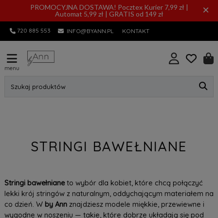
PROMOCYJNA DOSTAWA! Pocztex Kurier 7,99 zł |
×
Automat 5,99 zł | GRATIS od 149 zł
720 885 553
INFO@BYANN.PL
KONTAKT
menu
Szukaj produktów
STRINGI BAWEŁNIANE
Stringi bawełniane
to wybór dla kobiet, które chcą połączyć
lekki krój stringów z naturalnym, oddychającym materiałem na
co dzień. W
by Ann
znajdziesz modele miękkie, przewiewne i
wygodne w noszeniu — takie, które dobrze układają się pod