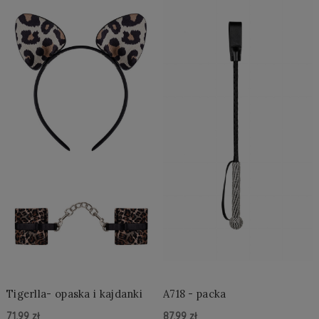
Tigerlla- opaska i kajdanki
A718 - packa
71,99 zł
87,99 zł