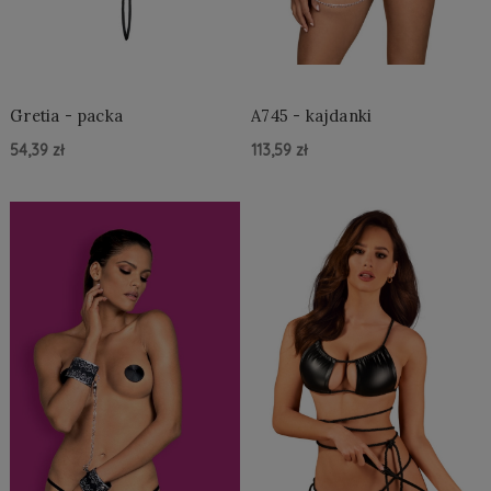
Gretia - packa
A745 - kajdanki
54,39 zł
113,59 zł
Do Koszyka »
Do Koszyka »