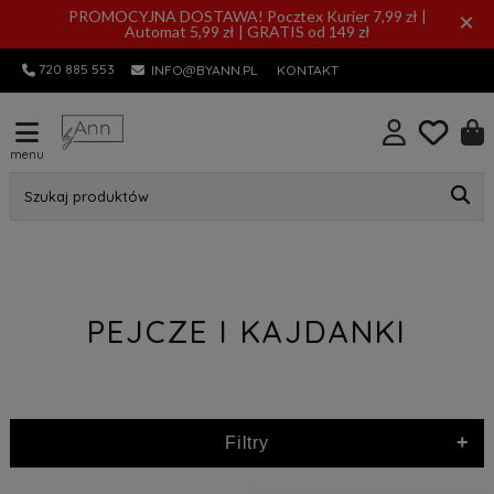
PROMOCYJNA DOSTAWA! Pocztex Kurier 7,99 zł |
×
Automat 5,99 zł | GRATIS od 149 zł
720 885 553
INFO@BYANN.PL
KONTAKT
menu
Szukaj produktów
PEJCZE I KAJDANKI
+
Filtry