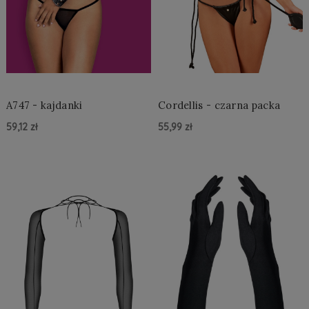
A747 - kajdanki
Cordellis - czarna packa
59,12 zł
55,99 zł
Do Koszyka »
Do Koszyka »