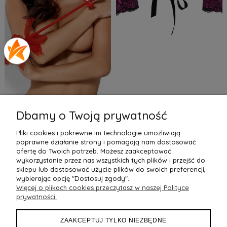
Dbamy o Twoją prywatność
Packa - A708
Roseberry - kajdanki
Pliki cookies i pokrewne im technologie umożliwiają
zdobione koronką
43,19 zł
52,99 zł
poprawne działanie strony i pomagają nam dostosować
ofertę do Twoich potrzeb. Możesz zaakceptować
wykorzystanie przez nas wszystkich tych plików i przejść do
Do Koszyka »
Do Koszyka »
sklepu lub dostosować użycie plików do swoich preferencji,
wybierając opcję "Dostosuj zgody".
Więcej o plikach cookies przeczytasz w naszej Polityce
POMOC
prywatności.
MOJE KONTO
ZAAKCEPTUJ TYLKO NIEZBĘDNE