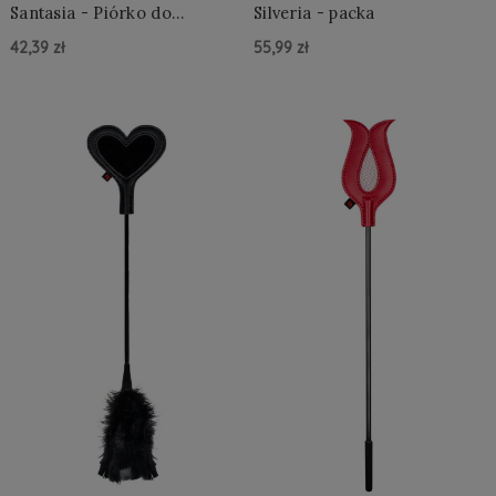
Santasia - Piórko do
Silveria - packa
łaskotania
42,39 zł
55,99 zł
Do Koszyka »
Do Koszyka »