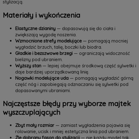
stylizacją.
Materiały i wykończenia
Elastyczne dzianiny
— dopasowują się do ciała i
zwiększają wygodę noszenia.
Wzmocnione strefy modelujące
— pomagają mocniej
wygładzić brzuch, talię, boczki lub biodra.
Gładkie i bezszwowe brzegi
— ograniczają widoczność
bielizny pod ubraniem.
Wyższy stan
— lepiej obejmuje środkową część sylwetki i
daje bardziej uporządkowaną linię.
Nogawki modelujące uda
— pomagają wygładzić górną
część nóg i zapobiegają odznaczaniu się sylwetki pod
dopasowanymi ubraniami.
Najczęstsze błędy przy wyborze majtek
wyszczuplających
Zbyt mały rozmiar
— zamiast wygładzenia pojawia się
rolowanie, ucisk i mniej estetyczna linia pod ubraniem.
Źle dobrany fason do stylizacji
— nie każdy model tak