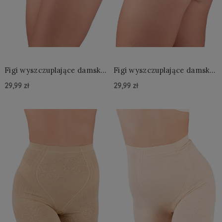
Figi wyszczuplające damskie
Figi wyszczuplające damskie
– modelujące majtki z
– modelujące majtki z
29,99 zł
29,99 zł
wysokim stanem
wysokim stanem
Do Koszyka »
Do Koszyka »