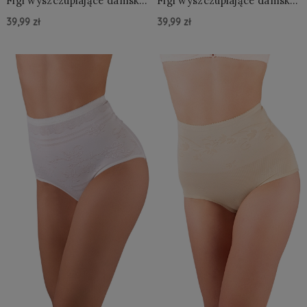
Figi wyszczuplające damskie
Figi wyszczuplające damskie
– modelujące majtki z
– modelujące majtki z
39,99 zł
39,99 zł
wysokim stanem
wysokim stanem
Do Koszyka »
Do Koszyka »