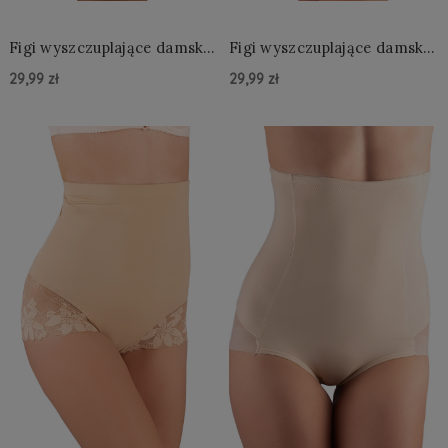
Figi wyszczuplające damskie
Figi wyszczuplające damskie
– modelujące majtki z
– modelujące majtki z
29,99 zł
29,99 zł
wysokim stanem
wysokim stanem
Do Koszyka »
Do Koszyka »