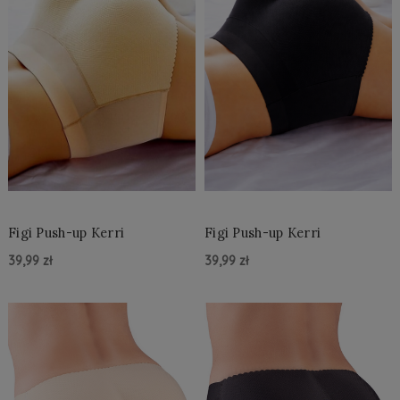
Figi Push-up Kerri
Figi Push-up Kerri
39,99 zł
39,99 zł
Do Koszyka »
Do Koszyka »