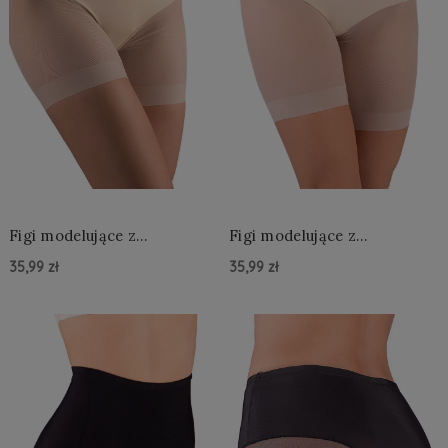
Figi modelujące z
Figi modelujące z
nogawkami –
nogawkami –
35,99 zł
35,99 zł
wyszczuplające majtki na
wyszczuplające majtki na
uda i brzuch
uda i brzuch
Do Koszyka »
Do Koszyka »