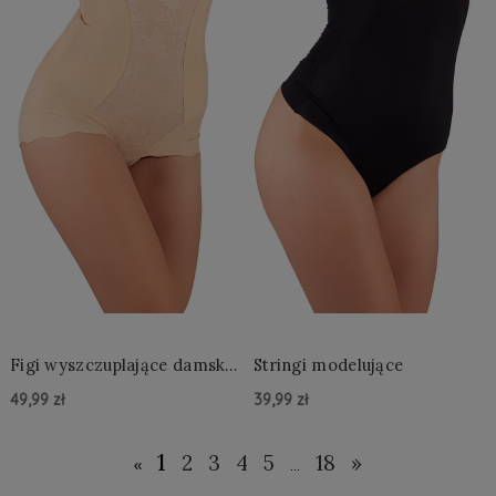
Figi wyszczuplające damskie
Stringi modelujące
– modelujące majtki z
49,99 zł
39,99 zł
wysokim stanem
Do Koszyka »
Do Koszyka »
1
2
3
4
5
18
»
«
...