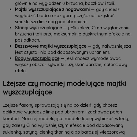
głównie na wygładzeniu brzucha, boczków i talii.
Majtki wyszczuplające z nogawkami
— gdy chcesz
wygładzić biodra oraz górną część ud i uzyskać
smuklejszą linię nóg pod ubraniem.
Stringi wyszczuplające
— jeśli zależy Ci na wygładzeniu
brzucha i talii przy maksymalnie dyskretnym efekcie na
pośladkach.
Bezszwowe majtki wyszczuplające
— gdy najważniejsza
jest czysta linia pod dopasowanym ubraniem.
Body wyszczuplające
— jeśli chcesz wymodelować
większy obszar sylwetki i uzyskać bardziej całościowy
efekt.
Lżejsze czy mocniej modelujące majtki
wyszczuplające
Lżejsze fasony sprawdzają się na co dzień, gdy chcesz
delikatnie wygładzić linię pod ubraniem i zachować pełen
komfort. Mocniej modelujące modele lepiej wybierać wtedy,
gdy zależy Ci na wyraźniejszym efekcie pod dopasowaną
sukienką, satyną, cienką tkaniną albo bardziej wieczorową