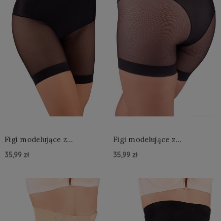
Figi modelujące z
Figi modelujące z
nogawkami –
nogawkami –
35,99 zł
35,99 zł
wyszczuplające majtki na
wyszczuplające majtki na
uda i brzuch
uda i brzuch
Do Koszyka »
Do Koszyka »