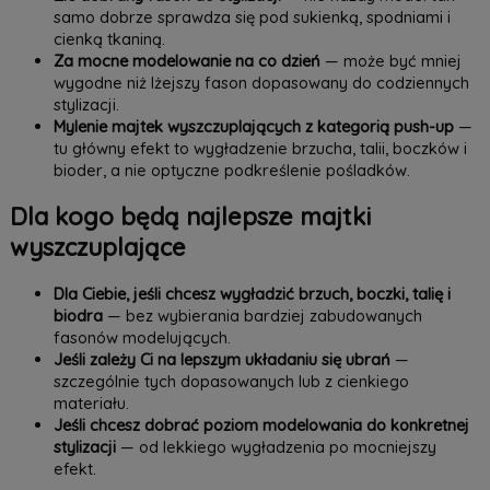
samo dobrze sprawdza się pod sukienką, spodniami i
cienką tkaniną.
Za mocne modelowanie na co dzień
— może być mniej
wygodne niż lżejszy fason dopasowany do codziennych
stylizacji.
Mylenie majtek wyszczuplających z kategorią push-up
—
tu główny efekt to wygładzenie brzucha, talii, boczków i
bioder, a nie optyczne podkreślenie pośladków.
Dla kogo będą najlepsze majtki
wyszczuplające
Dla Ciebie, jeśli chcesz wygładzić brzuch, boczki, talię i
biodra
— bez wybierania bardziej zabudowanych
fasonów modelujących.
Jeśli zależy Ci na lepszym układaniu się ubrań
—
szczególnie tych dopasowanych lub z cienkiego
materiału.
Jeśli chcesz dobrać poziom modelowania do konkretnej
stylizacji
— od lekkiego wygładzenia po mocniejszy
efekt.