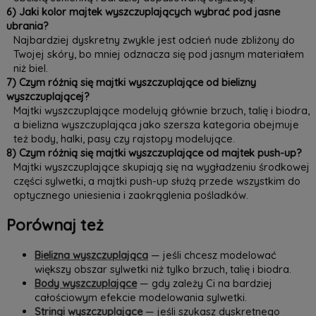
6) Jaki kolor majtek wyszczuplających wybrać pod jasne
ubrania?
Najbardziej dyskretny zwykle jest odcień nude zbliżony do
Twojej skóry, bo mniej odznacza się pod jasnym materiałem
niż biel.
7) Czym różnią się majtki wyszczuplające od bielizny
wyszczuplającej?
Majtki wyszczuplające modelują głównie brzuch, talię i biodra,
a bielizna wyszczuplająca jako szersza kategoria obejmuje
też body, halki, pasy czy rajstopy modelujące.
8) Czym różnią się majtki wyszczuplające od majtek push-up?
Majtki wyszczuplające skupiają się na wygładzeniu środkowej
części sylwetki, a majtki push-up służą przede wszystkim do
optycznego uniesienia i zaokrąglenia pośladków.
Porównaj też
Bielizna wyszczuplająca
— jeśli chcesz modelować
większy obszar sylwetki niż tylko brzuch, talię i biodra.
Body wyszczuplające
— gdy zależy Ci na bardziej
całościowym efekcie modelowania sylwetki.
Stringi wyszczuplające
— jeśli szukasz dyskretnego