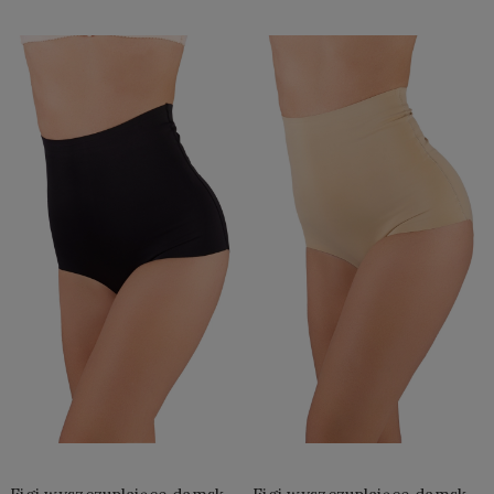
Do Koszyka »
Do Koszyka »