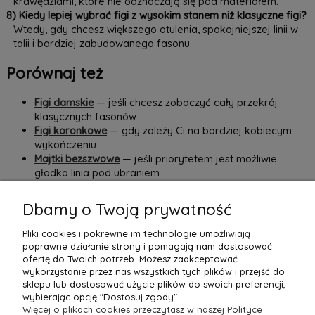
krawędziami, które nie odznaczają się pod materiałem.
8) Kiedy lepiej wybrać figi z wysokim stanem niż klasyczne figi?
Wtedy, gdy chcesz większego otulenia, spokojniejszej linii w
talii i bardziej zabudowanego fasonu.
Porównaj też
Figi damskie
— jeśli chcesz zobaczyć cały przekrój
klasycznych fasonów.
Figi koronkowe
— gdy zależy Ci na bardziej kobiecym
wykończeniu.
Majtki bezszwowe
— jeśli priorytetem jest możliwie
gładka linia pod ubraniem.
Majtki wyszczuplające
— gdy szukasz mocniejszego
efektu wygładzenia niż w klasycznych figach z wysokim
Dbamy o Twoją prywatność
stanem.
Pliki cookies i pokrewne im technologie umożliwiają
W
by Ann
figi z wysokim stanem łączą komfort, dopracowany
poprawne działanie strony i pomagają nam dostosować
krój i wygodę, którą naprawdę czuć w codziennym noszeniu.
ofertę do Twoich potrzeb. Możesz zaakceptować
wykorzystanie przez nas wszystkich tych plików i przejść do
sklepu lub dostosować użycie plików do swoich preferencji,
wybierając opcję "Dostosuj zgody".
Więcej o plikach cookies przeczytasz w naszej Polityce