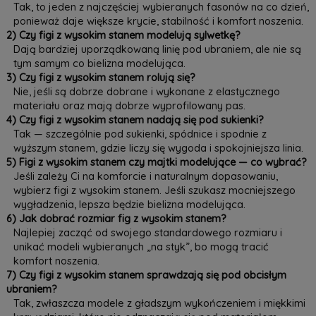
Tak, to jeden z najczęściej wybieranych fasonów na co dzień,
ponieważ daje większe krycie, stabilność i komfort noszenia.
2) Czy figi z wysokim stanem modelują sylwetkę?
Dają bardziej uporządkowaną linię pod ubraniem, ale nie są
tym samym co bielizna modelująca.
3) Czy figi z wysokim stanem rolują się?
Nie, jeśli są dobrze dobrane i wykonane z elastycznego
materiału oraz mają dobrze wyprofilowany pas.
4) Czy figi z wysokim stanem nadają się pod sukienki?
Tak — szczególnie pod sukienki, spódnice i spodnie z
wyższym stanem, gdzie liczy się wygoda i spokojniejsza linia.
5) Figi z wysokim stanem czy majtki modelujące — co wybrać?
Jeśli zależy Ci na komforcie i naturalnym dopasowaniu,
wybierz figi z wysokim stanem. Jeśli szukasz mocniejszego
wygładzenia, lepsza będzie bielizna modelująca.
6) Jak dobrać rozmiar fig z wysokim stanem?
Najlepiej zacząć od swojego standardowego rozmiaru i
unikać modeli wybieranych „na styk”, bo mogą tracić
komfort noszenia.
7) Czy figi z wysokim stanem sprawdzają się pod obcisłym
ubraniem?
Tak, zwłaszcza modele z gładszym wykończeniem i miękkimi