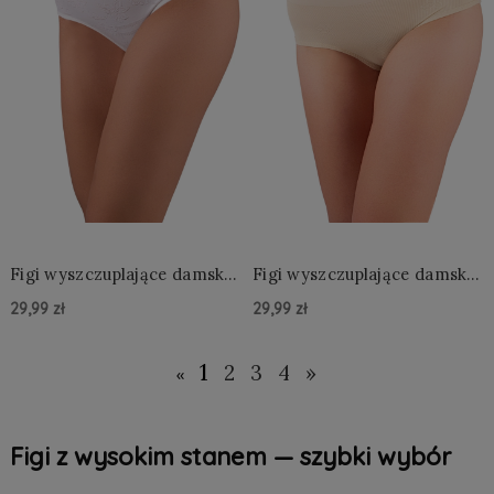
Figi wyszczuplające damskie
Figi wyszczuplające damskie
– modelujące majtki z
– modelujące majtki z
29,99 zł
29,99 zł
wysokim stanem
wysokim stanem
Do Koszyka »
Do Koszyka »
1
2
3
4
»
«
Figi z wysokim stanem — szybki wybór