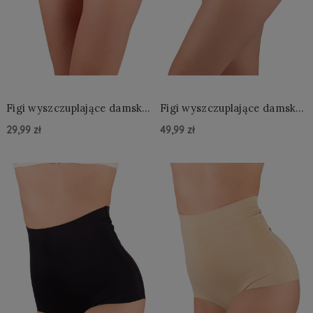
Figi wyszczuplające damskie
Figi wyszczuplające damskie
– modelujące majtki z
– modelujące majtki z
29,99 zł
49,99 zł
wysokim stanem
wysokim stanem
Do Koszyka »
Do Koszyka »