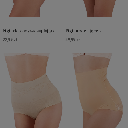
Figi lekko wyszczuplające
Figi modelujące z
nogawkami –
22,99 zł
49,99 zł
wyszczuplające majtki na
uda i brzuch
Do Koszyka »
Do Koszyka »