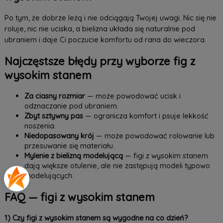
Po tym, że dobrze leżą i nie odciągają Twojej uwagi. Nic się nie
roluje, nic nie uciska, a bielizna układa się naturalnie pod
ubraniem i daje Ci poczucie komfortu od rana do wieczora.
Najczęstsze błędy przy wyborze fig z
wysokim stanem
Za ciasny rozmiar
— może powodować ucisk i
odznaczanie pod ubraniem.
Zbyt sztywny pas
— ogranicza komfort i psuje lekkość
noszenia.
Niedopasowany krój
— może powodować rolowanie lub
przesuwanie się materiału.
Mylenie z bielizną modelującą
— figi z wysokim stanem
dają większe otulenie, ale nie zastępują modeli typowo
modelujących.
FAQ — figi z wysokim stanem
1) Czy figi z wysokim stanem są wygodne na co dzień?