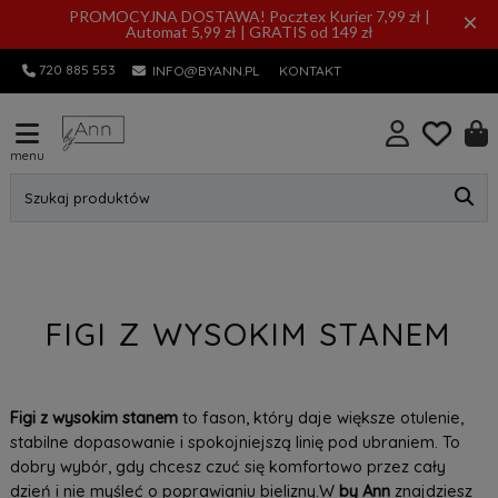
PROMOCYJNA DOSTAWA! Pocztex Kurier 7,99 zł |
×
Automat 5,99 zł | GRATIS od 149 zł
720 885 553
INFO@BYANN.PL
KONTAKT
menu
Szukaj produktów
FIGI Z WYSOKIM STANEM
Figi z wysokim stanem
to fason, który daje większe otulenie,
stabilne dopasowanie i spokojniejszą linię pod ubraniem. To
dobry wybór, gdy chcesz czuć się komfortowo przez cały
dzień i nie myśleć o poprawianiu bielizny.W
by Ann
znajdziesz