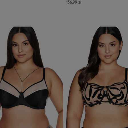
136,99 zł
zyka »
Do Koszyka »