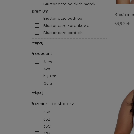
Biustonosze polskich marek
premium
Biustono
Biustonosze push up
53,99 zł
Biustonosze koronkowe
Biustonosze bardotki
Do Kos
więcej
Producent
Alles
Ava
by Ann
Gaia
więcej
Rozmiar - biustonosz
65A
65B
65C
65d