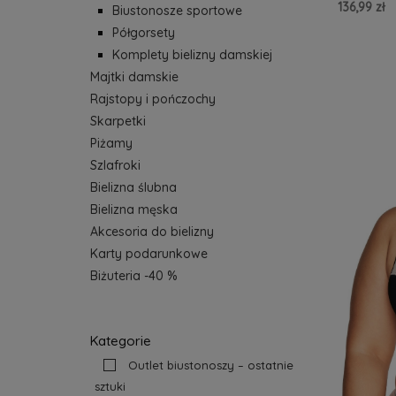
136,99 zł
Biustonosze sportowe
Półgorsety
Do Kos
Komplety bielizny damskiej
Majtki damskie
Rajstopy i pończochy
Skarpetki
Piżamy
Szlafroki
Bielizna ślubna
Bielizna męska
Akcesoria do bielizny
Karty podarunkowe
Biżuteria -40 %
Kategorie
Outlet biustonoszy – ostatnie
sztuki