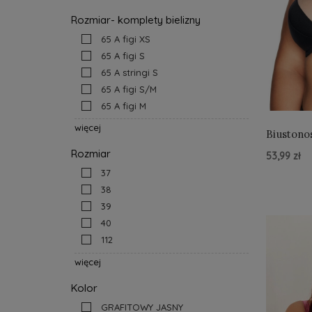
Rozmiar- komplety bielizny
65 A figi XS
65 A figi S
65 A stringi S
65 A figi S/M
65 A figi M
więcej
Biustono
Rozmiar
53,99 zł
37
Do Kos
38
39
40
112
więcej
Kolor
GRAFITOWY JASNY