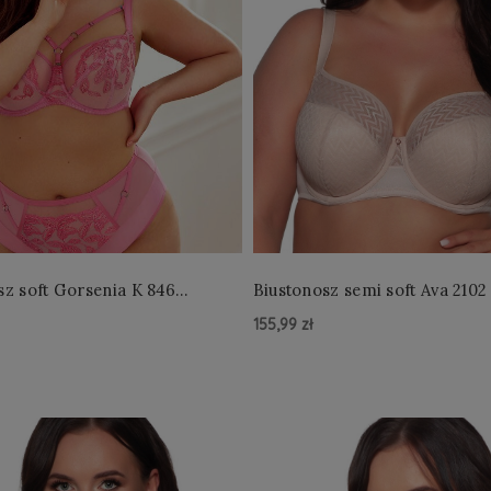
sz soft Gorsenia K 846
Biustonosz semi soft Ava 2102
155,99 zł
zyka »
Do Koszyka »