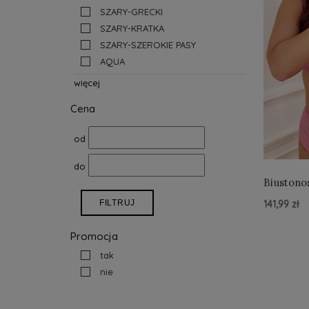
SZARY-GRECKI
SZARY-KRATKA
SZARY-SZEROKIE PASY
AQUA
więcej
Cena
od
do
Biustono
Lollipop
141,99 zł
FILTRUJ
Promocja
Do Kos
tak
nie