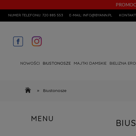
PROMOCYJN
NUMER TELEFONU:
720 885 553
E-MAIL:
INFO@BYANN.PL
KONTAKT
NOWOŚCI
BIUSTONOSZE
MAJTKI DAMSKIE
BIELIZNA ER
»
Biustonosze
MENU
BIU