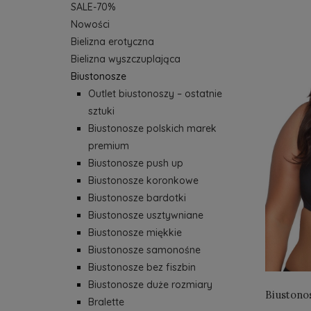
SALE-70%
Nowości
Bielizna erotyczna
Bielizna wyszczuplająca
Biustonosze
Outlet biustonoszy – ostatnie
sztuki
Biustonosze polskich marek
premium
Biustonosze push up
Biustonosze koronkowe
Biustonosze bardotki
Biustonosze usztywniane
Biustonosze miękkie
Biustonosze samonośne
Biustonosze bez fiszbin
Biustonosze duże rozmiary
Biustonos
Bralette