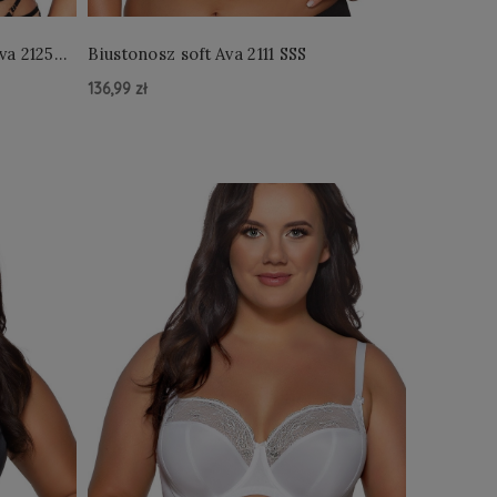
va 2125
Biustonosz soft Ava 2111 SSS
136,99 zł
Do Koszyka »