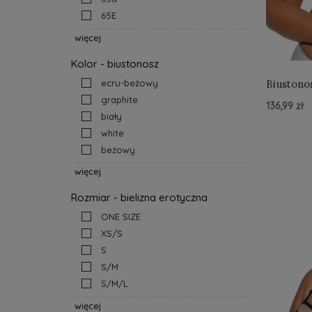
65E
więcej
Kolor - biustonosz
ecru-beżowy
Biustonos
graphite
136,99 zł
biały
white
Do Kos
beżowy
więcej
Rozmiar - bielizna erotyczna
ONE SIZE
XS/S
S
S/M
S/M/L
więcej