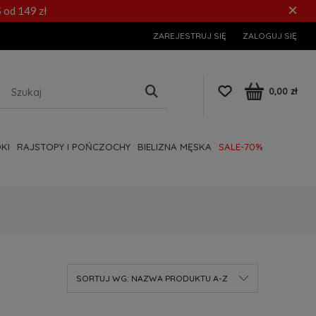
×
 od 149 zł
ZAREJESTRUJ SIĘ
ZALOGUJ SIĘ
0,00 zł
KI
RAJSTOPY I POŃCZOCHY
BIELIZNA MĘSKA
SALE-70%
SORTUJ WG:
NAZWA PRODUKTU A-Z