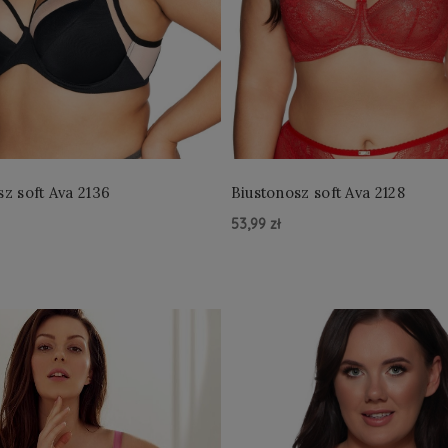
sz soft Ava 2136
Biustonosz soft Ava 2128
53,99 zł
zyka »
Do Koszyka »