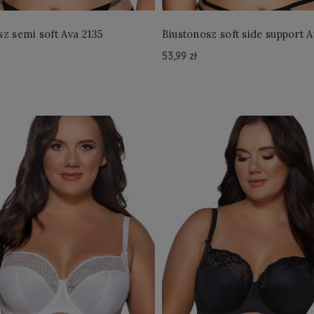
sz semi soft Ava 2135
Biustonosz soft side support A
Beige
53,99 zł
zyka »
Do Koszyka »