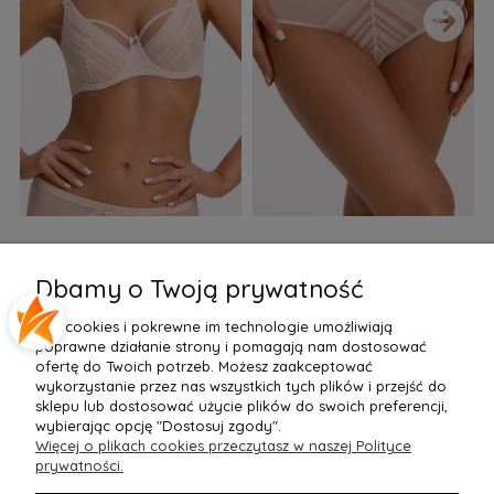
›
Biustonosz semi soft Gaia
Figi Gaia GFB 1397 Alicia
F
BS 1395 Alicia Perłowy
Brazyliany Perłowe S-2XL
Dbamy o Twoją prywatność
155,99 zł
77,99 zł
7
Pliki cookies i pokrewne im technologie umożliwiają
Do Koszyka »
Do Koszyka »
poprawne działanie strony i pomagają nam dostosować
ofertę do Twoich potrzeb. Możesz zaakceptować
wykorzystanie przez nas wszystkich tych plików i przejść do
sklepu lub dostosować użycie plików do swoich preferencji,
wybierając opcję "Dostosuj zgody".
Więcej o plikach cookies przeczytasz w naszej Polityce
POMOC
prywatności.