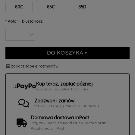
80C
85C
85D
*
Kolor - biustonosz:
DO KOSZYKA »
zobacz tabelę rozmiarów
Kup teraz, zapłać później
wystarczy wypełnić formularz
Zadzwoń i zamów
tel. 720 885 553, (Pon.-Pt. 10:00-14:00)
Darmowa dostawa InPost
Przy zakupach za 149 zł Orlen Paczka oraz
Paczkomaty InPost