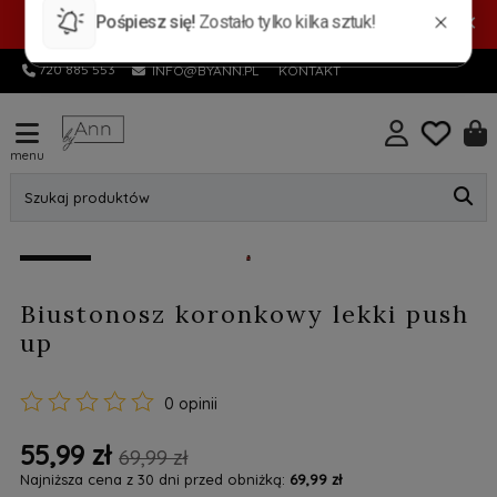
PROMOCYJNA DOSTAWA! Pocztex Kurier 7,99 zł |
×
Automat 5,99 zł | GRATIS od 149 zł
720 885 553
INFO@BYANN.PL
KONTAKT
menu
Szukaj produktów
promocja
Biustonosz koronkowy lekki push
up
0 opinii
55,99 zł
69,99 zł
Najniższa cena z 30 dni przed obniżką:
69,99 zł