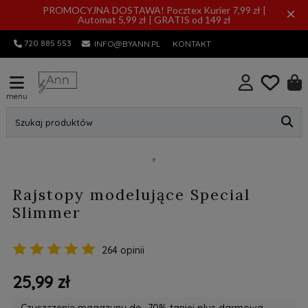
PROMOCYJNA DOSTAWA! Pocztex Kurier 7,99 zł |
×
Automat 5,99 zł | GRATIS od 149 zł
720 885 553
INFO@BYANN.PL
KONTAKT
menu
Szukaj produktów
Rajstopy modelujące Special
Slimmer
264 opinii
25,99 zł