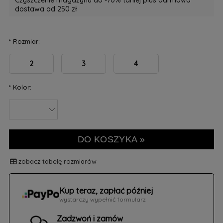
Czyszczenie magazynu do -70% taniej plus darmowa
dostawa od 250 zł
*
Rozmiar:
2
3
4
*
Kolor:
DO KOSZYKA »
zobacz tabelę rozmiarów
Kup teraz, zapłać później
wystarczy wypełnić formularz
Zadzwoń i zamów