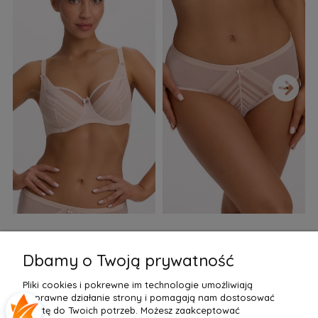
›
Biustonosz semi soft Gaia
Figi Gaia GFB 1397 Alicia
F
BS 1395 Alicia Perłowy
Brazyliany Perłowe S-2XL
Dbamy o Twoją prywatność
155,99 zł
77,99 zł
7
Pliki cookies i pokrewne im technologie umożliwiają
Do Koszyka »
Do Koszyka »
poprawne działanie strony i pomagają nam dostosować
ofertę do Twoich potrzeb. Możesz zaakceptować