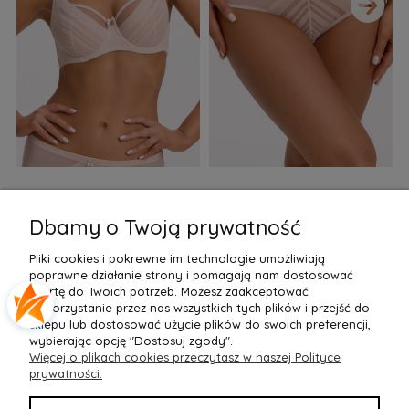
›
Biustonosz semi soft Gaia
Figi Gaia GFB 1397 Alicia
F
BS 1395 Alicia Perłowy
Brazyliany Perłowe S-2XL
Dbamy o Twoją prywatność
155,99 zł
77,99 zł
7
Pliki cookies i pokrewne im technologie umożliwiają
Do Koszyka »
Do Koszyka »
poprawne działanie strony i pomagają nam dostosować
ofertę do Twoich potrzeb. Możesz zaakceptować
wykorzystanie przez nas wszystkich tych plików i przejść do
sklepu lub dostosować użycie plików do swoich preferencji,
wybierając opcję "Dostosuj zgody".
Więcej o plikach cookies przeczytasz w naszej Polityce
POMOC
prywatności.