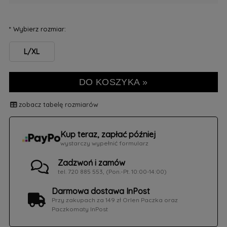
*
Wybierz rozmiar:
L/XL
DO KOSZYKA »
zobacz tabelę rozmiarów
Kup teraz, zapłać później
wystarczy wypełnić formularz
Zadzwoń i zamów
tel. 720 885 553, (Pon.-Pt. 10:00-14:00)
Darmowa dostawa InPost
Przy zakupach za 149 zł Orlen Paczka oraz
Paczkomaty InPost