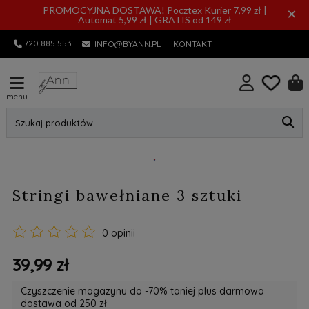
PROMOCYJNA DOSTAWA! Pocztex Kurier 7,99 zł |
×
Automat 5,99 zł | GRATIS od 149 zł
720 885 553
INFO@BYANN.PL
KONTAKT
menu
Szukaj produktów
Stringi bawełniane 3 sztuki
0 opinii
39,99 zł
Czyszczenie magazynu do -70% taniej plus darmowa
dostawa od 250 zł