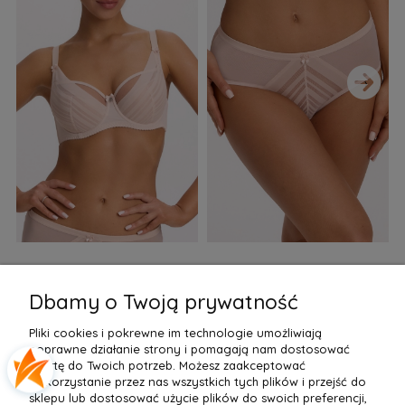
›
Biustonosz semi soft Gaia
Figi Gaia GFB 1397 Alicia
F
BS 1395 Alicia Perłowy
Brazyliany Perłowe S-2XL
Dbamy o Twoją prywatność
155,99 zł
77,99 zł
7
Pliki cookies i pokrewne im technologie umożliwiają
Do Koszyka »
Do Koszyka »
poprawne działanie strony i pomagają nam dostosować
ofertę do Twoich potrzeb. Możesz zaakceptować
wykorzystanie przez nas wszystkich tych plików i przejść do
sklepu lub dostosować użycie plików do swoich preferencji,