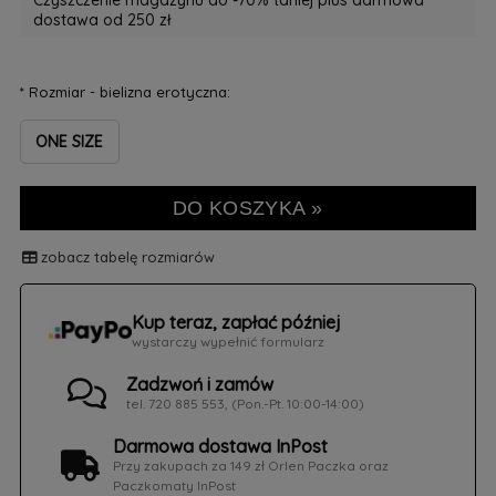
Czyszczenie magazynu do -70% taniej plus darmowa
dostawa od 250 zł
*
Rozmiar - bielizna erotyczna:
ONE SIZE
DO KOSZYKA »
zobacz tabelę rozmiarów
Kup teraz, zapłać później
wystarczy wypełnić formularz
Zadzwoń i zamów
tel. 720 885 553, (Pon.-Pt. 10:00-14:00)
Darmowa dostawa InPost
Przy zakupach za 149 zł Orlen Paczka oraz
Paczkomaty InPost