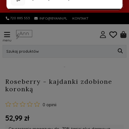
PROMOCYJNA DOSTAWA! Pocztex Kurier 7,99 zł |
×
Automat 5,99 zł | GRATIS od 149 zł
720 885 553
INFO@BYANN.PL
KONTAKT
menu
Szukaj produktów
Roseberry - kajdanki zdobione
koronką
0 opinii
52,99 zł