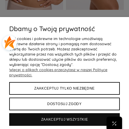
Biustonosz semi soft Gaia
Figi Gaia GFB 1397 Alicia
F
BS 1395 Alicia Perłowy
Brazyliany Perłowe S-2XL
Dbamy o Twoją prywatność
155,99 zł
77,99 zł
7
Pliki cookies i pokrewne im technologie umożliwiają
Do Koszyka »
Do Koszyka »
poprawne działanie strony i pomagają nam dostosować
ofertę do Twoich potrzeb. Możesz zaakceptować
wykorzystanie przez nas wszystkich tych plików i przejść do
sklepu lub dostosować użycie plików do swoich preferencji,
wybierając opcję "Dostosuj zgody".
Więcej o plikach cookies przeczytasz w naszej Polityce
POMOC
prywatności.
MOJE KONTO
ZAAKCEPTUJ TYLKO NIEZBĘDNE
PŁATNOŚCI I DOSTAWA
DOSTOSUJ ZGODY
INFORMACJE
ZAAKCEPTUJ WSZYSTKIE