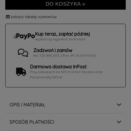
DO KOSZYKA »
zobacz tabelę rozmiarów
Kup teraz, zapłać później
wystarczy wypełnić formularz
Zadzwoń i zamów
tel. 720 885 553, (Pon.-Pt. 10:00-14:00)
Darmowa dostawa InPost
Przy zakupach za 149 zł Orlen Paczka oraz
Paczkomaty InPost
OPIS I MATERIAŁ
SPOSÓB PŁATNOŚCI