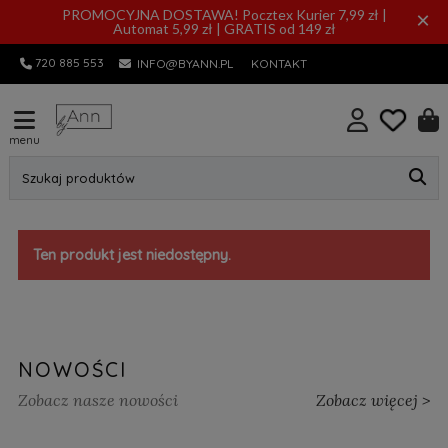
PROMOCYJNA DOSTAWA! Pocztex Kurier 7,99 zł |
×
Automat 5,99 zł | GRATIS od 149 zł
720 885 553
INFO@BYANN.PL
KONTAKT
menu
Szukaj produktów
Ten produkt jest niedostępny.
NOWOŚCI
Zobacz nasze nowości
Zobacz więcej >