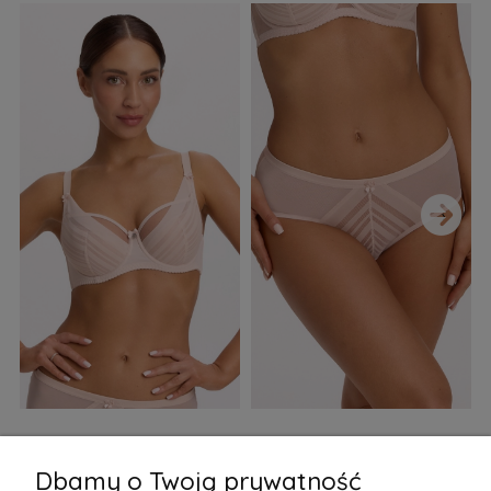
›
Biustonosz semi soft Gaia
Figi Gaia GFB 1397 Alicia
F
BS 1395 Alicia Perłowy
Brazyliany Perłowe S-2XL
Dbamy o Twoją prywatność
155,99 zł
77,99 zł
7