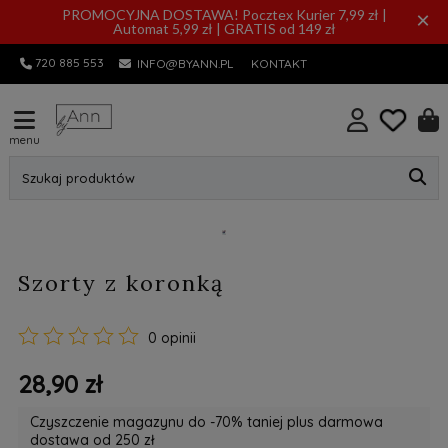
PROMOCYJNA DOSTAWA! Pocztex Kurier 7,99 zł |
×
Automat 5,99 zł | GRATIS od 149 zł
720 885 553
INFO@BYANN.PL
KONTAKT
menu
Szukaj produktów
Szorty z koronką
0 opinii
28,90 zł
Czyszczenie magazynu do -70% taniej plus darmowa
dostawa od 250 zł