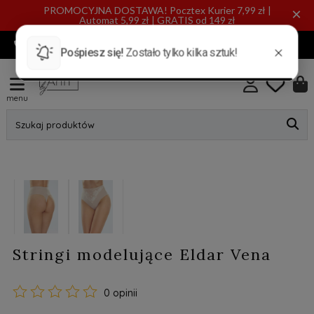
PROMOCYJNA DOSTAWA! Pocztex Kurier 7,99 zł |
×
Automat 5,99 zł | GRATIS od 149 zł
720 885 553
INFO@BYANN.PL
KONTAKT
menu
Szukaj produktów
Stringi modelujące Eldar Vena
0 opinii