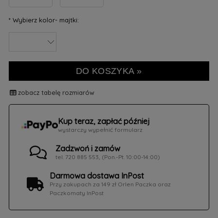
*
Wybierz kolor- majtki:
DO KOSZYKA »
zobacz tabelę rozmiarów
Kup teraz, zapłać później
wystarczy wypełnić formularz
Zadzwoń i zamów
tel. 720 885 553, (Pon.-Pt. 10:00-14:00)
Darmowa dostawa InPost
Przy zakupach za 149 zł Orlen Paczka oraz
Paczkomaty InPost