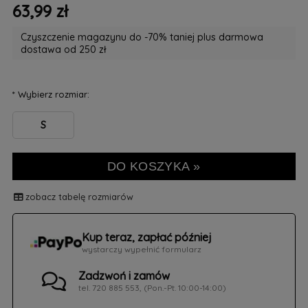
63,99 zł
Czyszczenie magazynu do -70% taniej plus darmowa
dostawa od 250 zł
*
Wybierz rozmiar:
S
DO KOSZYKA »
zobacz tabelę rozmiarów
Kup teraz, zapłać później
wystarczy wypełnić formularz
Zadzwoń i zamów
tel. 720 885 553, (Pon.-Pt. 10:00-14:00)