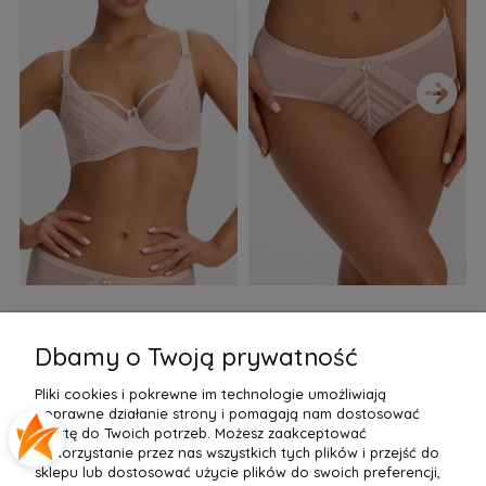
›
Biustonosz semi soft Gaia
Figi Gaia GFB 1397 Alicia
F
BS 1395 Alicia Perłowy
Brazyliany Perłowe S-2XL
Dbamy o Twoją prywatność
155,99 zł
77,99 zł
7
Pliki cookies i pokrewne im technologie umożliwiają
Do Koszyka »
Do Koszyka »
poprawne działanie strony i pomagają nam dostosować
ofertę do Twoich potrzeb. Możesz zaakceptować
wykorzystanie przez nas wszystkich tych plików i przejść do
sklepu lub dostosować użycie plików do swoich preferencji,