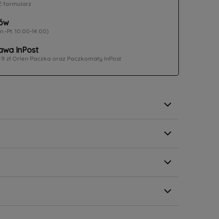
ć formularz
ów
n.-Pt. 10:00-14:00)
wa InPost
49 zł Orlen Paczka oraz Paczkomaty InPost