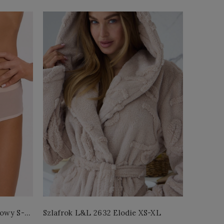
łowy S-
Szlafrok L&L 2632 Elodie XS-XL
Szlafro