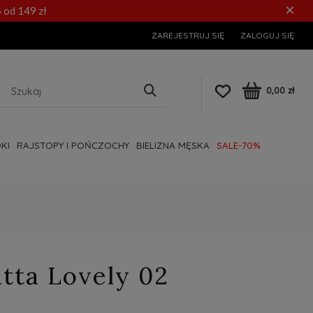
×
 od 149 zł
ZAREJESTRUJ SIĘ
ZALOGUJ SIĘ
0,00 zł
KI
RAJSTOPY I POŃCZOCHY
BIELIZNA MĘSKA
SALE-70%
tta Lovely 02