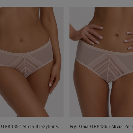
 GFB 1397 Alicia Brazyliany
Figi Gaia GFP 1395 Alicia Per
 S-2XL
4XL