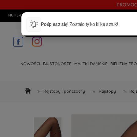
PROMOCYJN
NUMER TELEFONU:
720 885 553
E-MAIL:
INFO@BYANN.PL
KONTAKT
NOWOŚCI
BIUSTONOSZE
MAJTKI DAMSKIE
BIELIZNA ER
»
»
»
Rajstopy i pończochy
Rajstopy
Raj