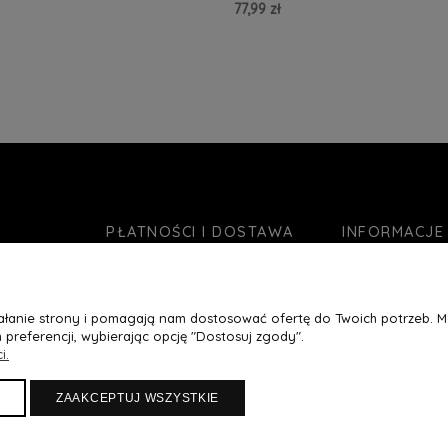
77,99 zł
zyka »
Do Koszyka »
PŁATNOŚCI I DOSTAWA
INFORMACJE
Formy płatności
O nas
Czas realizacji zamówienia
Jak kupować?
ziałanie strony i pomagają nam dostosować ofertę do Twoich potrzeb. 
Koszty wysyłki
Blog
 preferencji, wybierając opcję "Dostosuj zgody".
Ustawienia plikó
i.
Polityka prywatn
ZAAKCEPTUJ WSZYSTKIE