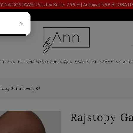
A DOSTAWA! Pocztex Kurier 7,99 zł | Automat 5,99 zł | GRATIS
OTYCZNA
BIELIZNA WYSZCZUPLAJĄCA
SKARPETKI
PIŻAMY
SZLAFRO
stopy Gatta Lovely 02
Rajstopy Ga