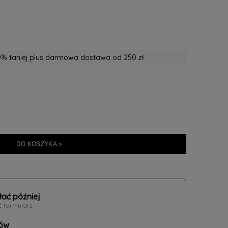
% taniej plus darmowa dostawa od 250 zł
DO KOSZYKA »
łać później
ć formularz
ów