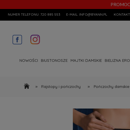
PROMOCYJN
NUMER TELEFONU:
720 885 553
E-MAIL:
INFO@BYANN.PL
KONTAKT
NOWOŚCI
BIUSTONOSZE
MAJTKI DAMSKIE
BIELIZNA ER
»
»
Rajstopy i pończochy
Pończochy damskie