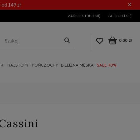
×
 od 149 zł
ZAREJESTRUJ SIĘ
ZALOGUJ SIĘ
0,00 zł
KI
RAJSTOPY I POŃCZOCHY
BIELIZNA MĘSKA
SALE-70%
Cassini