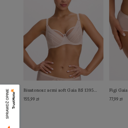
Biustonosz semi soft Gaia BS 1395
Figi Gaia
SPRAWDŹ OPINIE
Alicia Perłowy
Perłowe
155,99 zł
77,99 zł
Do Koszyka »
Do Kos