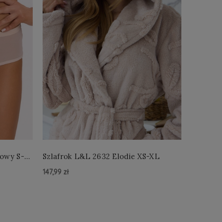
łowy S-
Szlafrok L&L 2632 Elodie XS-XL
Szlafro
147,99 zł
147,99 zł
Do Koszyka »
Do Kos