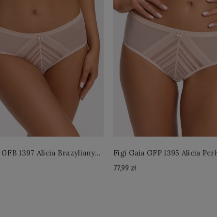
 GFB 1397 Alicia Brazyliany
Figi Gaia GFP 1395 Alicia Per
 S-2XL
4XL
77,99 zł
zyka »
Do Koszyka »