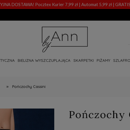
A DOSTAWA! Pocztex Kurier 7,99 zł | Automat 5,99 zł | GRATIS
OTYCZNA
BIELIZNA WYSZCZUPLAJĄCA
SKARPETKI
PIŻAMY
SZLAFRO
»
Pończochy Cassini
Pończochy 