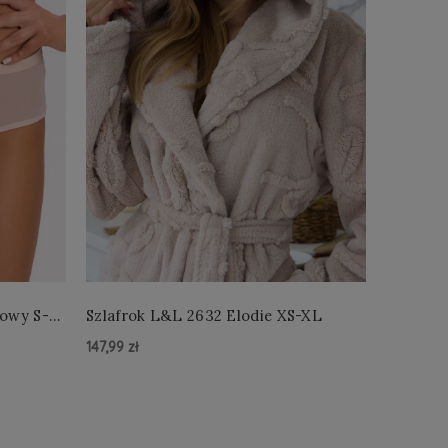
łowy S-
Szlafrok L&L 2632 Elodie XS-XL
Szlafro
147,99 zł
147,99 zł
Do Koszyka »
Do Kos