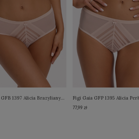
 GFB 1397 Alicia Brazyliany
Figi Gaia GFP 1395 Alicia Per
 S-2XL
4XL
77,99 zł
zyka »
Do Koszyka »