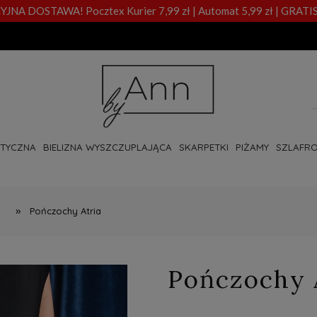
A DOSTAWA! Pocztex Kurier 7,99 zł | Automat 5,99 zł | GRATIS
OTYCZNA
BIELIZNA WYSZCZUPLAJĄCA
SKARPETKI
PIŻAMY
SZLAFRO
»
Pończochy Atria
Pończochy 