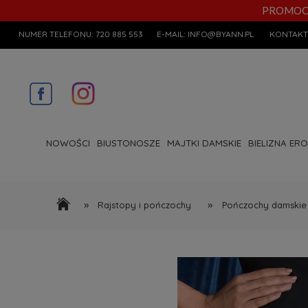
PROMOCYJN
NUMER TELEFONU:
720 885 553
E-MAIL:
INFO@BYANN.PL
KONTAKT
NOWOŚCI
BIUSTONOSZE
MAJTKI DAMSKIE
BIELIZNA ER
»
»
Rajstopy i pończochy
Pończochy damskie