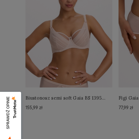
Biustonosz semi soft Gaia BS 1395
Figi Gaia
SPRAWDŹ OPINIE
Alicia Perłowy
Perłowe
155,99 zł
77,99 zł
Do Koszyka »
Do Kos