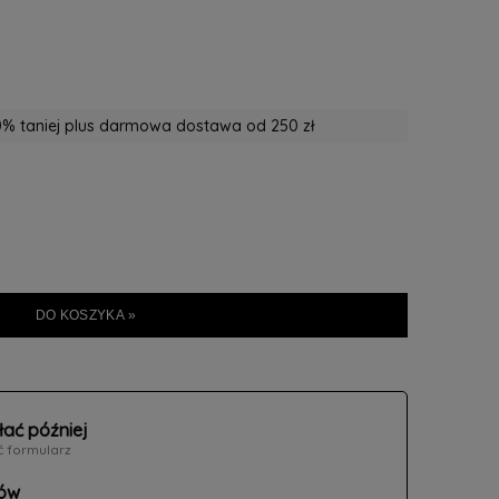
% taniej plus darmowa dostawa od 250 zł
DO KOSZYKA »
łać później
ć formularz
ów