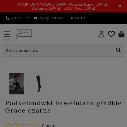
PROMOCYJNA DOSTAWA! Pocztex Kurier 7,99 zł |
×
Automat 5,99 zł | GRATIS od 149 zł
720 885 553
INFO@BYANN.PL
KONTAKT
menu
Szukaj produktów
Podkolanówki bawełniane gładkie
Grace czarne
0 opinii