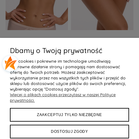
Biustonosz semi soft Gaia
Figi Gaia GFB 1397 Alicia
F
BS 1395 Alicia Perłowy
Brazyliany Perłowe S-2XL
Dbamy o Twoją prywatność
155,99 zł
77,99 zł
7
Pliki cookies i pokrewne im technologie umożliwiają
Do Koszyka »
Do Koszyka »
poprawne działanie strony i pomagają nam dostosować
ofertę do Twoich potrzeb. Możesz zaakceptować
wykorzystanie przez nas wszystkich tych plików i przejść do
sklepu lub dostosować użycie plików do swoich preferencji,
wybierając opcję "Dostosuj zgody".
Więcej o plikach cookies przeczytasz w naszej Polityce
POMOC
prywatności.
MOJE KONTO
ZAAKCEPTUJ TYLKO NIEZBĘDNE
PŁATNOŚCI I DOSTAWA
DOSTOSUJ ZGODY