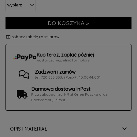
DO KOSZYKA »
zobacz tabelę rozmiarów
Kup teraz, zapłać później
wystarczy wypełnić formularz
Zadzwoń i zamów
tel. 720 885 553, (Pon.-Pt. 10:00-14:00)
Darmowa dostawa InPost
Przy zakupach za 149 zł Orlen Paczka oraz
Paczkomaty InPost
OPIS I MATERIAŁ