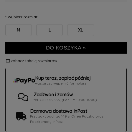
*
Wybierz rozmiar:
M
L
XL
DO KOSZYKA »
zobacz tabelę rozmiarów
Kup teraz, zapłać później
wystarczy wypełnić formularz
Zadzwoń i zamów
tel. 720 885 553, (Pon.-Pt. 10:00-14:00)
Darmowa dostawa InPost
Przy zakupach za 149 zł Orlen Paczka oraz
Paczkomaty InPost