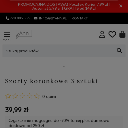
PROMOCYJNA DOSTAWA! Pocztex Kurier 7,99 zł |
×
Automat 5,99 zł | GRATIS od 149 zł
720 885 553
INFO@BYANN.PL
KONTAKT
menu
Szukaj produktów
Szorty koronkowe 3 sztuki
0 opinii
39,99 zł
Czyszczenie magazynu do -70% taniej plus darmowa
dostawa od 250 zł