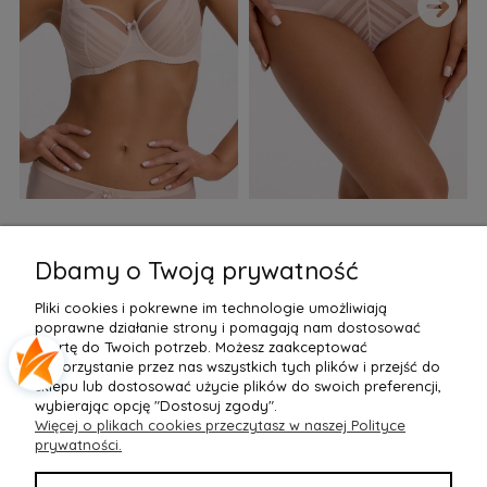
›
Biustonosz semi soft Gaia
Figi Gaia GFB 1397 Alicia
F
BS 1395 Alicia Perłowy
Brazyliany Perłowe S-2XL
Dbamy o Twoją prywatność
155,99 zł
77,99 zł
7
Pliki cookies i pokrewne im technologie umożliwiają
Do Koszyka »
Do Koszyka »
poprawne działanie strony i pomagają nam dostosować
ofertę do Twoich potrzeb. Możesz zaakceptować
wykorzystanie przez nas wszystkich tych plików i przejść do
sklepu lub dostosować użycie plików do swoich preferencji,
wybierając opcję "Dostosuj zgody".
Więcej o plikach cookies przeczytasz w naszej Polityce
POMOC
prywatności.