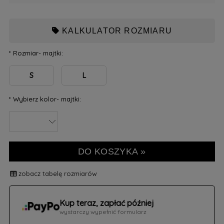
KALKULATOR ROZMIARU
*
Rozmiar- majtki:
S
L
*
Wybierz kolor- majtki:
DO KOSZYKA »
zobacz tabelę rozmiarów
Kup teraz, zapłać później
wystarczy wypełnić formularz