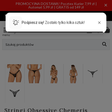
PROMOCYJNA DOSTAWA! Pocztex Kurier 7,99 zł |
×
Automat 5,99 zł | GRATIS od 149 zł
720 885 553
INFO@BYANN.PL
KONTAKT
menu
Szukaj produktów
Stringi Obsessive Chemeris