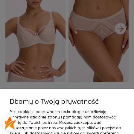
›
Biustonosz semi soft Gaia
Figi Gaia GFB 1397 Alicia
F
BS 1395 Alicia Perłowy
Brazyliany Perłowe S-2XL
Dbamy o Twoją prywatność
155,99 zł
77,99 zł
7
Pliki cookies i pokrewne im technologie umożliwiają
Do Koszyka »
Do Koszyka »
poprawne działanie strony i pomagają nam dostosować
ofertę do Twoich potrzeb. Możesz zaakceptować
wykorzystanie przez nas wszystkich tych plików i przejść do
sklepu lub dostosować użycie plików do swoich preferencji,