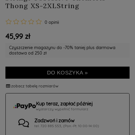
Thong XS-2XLString
0 opinii
45,99 zł
Czyszczenie magazynu do -70% taniej plus darmowa
dostawa od 250 zł
DO KOSZYKA »
zobacz tabelę rozmiarów
Kup teraz, zapłać później
wystarczy wypełnić formularz
Zadzwoń i zamów
tel. 720 885 553, (Pon.-Pt. 10:00-14:00)