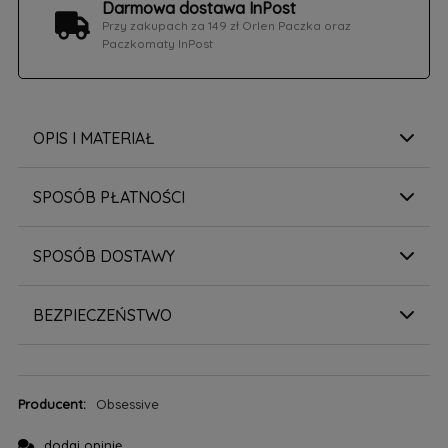
Darmowa dostawa InPost
Przy zakupach za 149 zł Orlen Paczka oraz
Paczkomaty InPost
OPIS I MATERIAŁ
SPOSÓB PŁATNOŚCI
SPOSÓB DOSTAWY
BEZPIECZEŃSTWO
Producent:
Obsessive
dodaj opinię