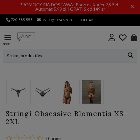
PROMOCYJNA DOSTAWA! Pocztex Kurier 7,99 zł |
×
Automat 5,99 zł | GRATIS od 149 zł
720 885 553
INFO@BYANN.PL
KONTAKT
menu
Szukaj produktów
Stringi Obsessive Blomentis XS-
2XL
0 opinii