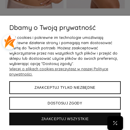
Biustonosz semi soft Gaia
Figi Gaia GFB 1397 Alicia
F
BS 1395 Alicia Perłowy
Brazyliany Perłowe S-2XL
Dbamy o Twoją prywatność
155,99 zł
77,99 zł
7
Pliki cookies i pokrewne im technologie umożliwiają
Do Koszyka »
Do Koszyka »
poprawne działanie strony i pomagają nam dostosować
ofertę do Twoich potrzeb. Możesz zaakceptować
wykorzystanie przez nas wszystkich tych plików i przejść do
sklepu lub dostosować użycie plików do swoich preferencji,
wybierając opcję "Dostosuj zgody".
Więcej o plikach cookies przeczytasz w naszej Polityce
POMOC
prywatności.
MOJE KONTO
ZAAKCEPTUJ TYLKO NIEZBĘDNE
PŁATNOŚCI I DOSTAWA
DOSTOSUJ ZGODY
INFORMACJE
ZAAKCEPTUJ WSZYSTKIE
POPULARNE