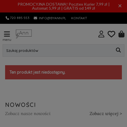
PROMOCYJNA DOSTAWA! Pocztex Kurier 7,99 zł |
×
Automat 5,99 zł | GRATIS od 149 zł
720 885 553
INFO@BYANN.PL
KONTAKT
menu
Szukaj produktów
Ten produkt jest niedostępny.
NOWOŚCI
Zobacz nasze nowości
Zobacz więcej >