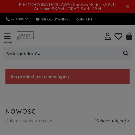
PROMOCYJNA DOSTAWA! Pocztex Kurier 7,99 zł |
×
Automat 5,99 zł | GRATIS od 149 zł
720 885 553
INFO@BYANN.PL
KONTAKT
menu
Szukaj produktów
Ten produkt jest niedostępny.
NOWOŚCI
Zobacz nasze nowości
Zobacz więcej >