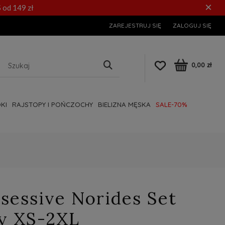
×
 od 149 zł
ZAREJESTRUJ SIĘ
ZALOGUJ SIĘ
0,00 zł
KI
RAJSTOPY I POŃCZOCHY
BIELIZNA MĘSKA
SALE-70%
sessive Norides Set
y XS-2XL