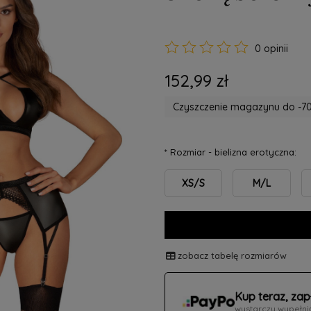
0 opinii
152,99 zł
Czyszczenie magazynu do -70
*
Rozmiar - bielizna erotyczna:
XS/S
M/L
zobacz tabelę rozmiarów
Kup teraz, zap
wystarczy wypełni