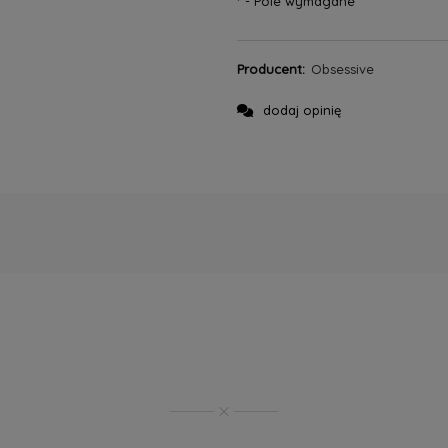
*
- Pole wymagane
Producent:
Obsessive
dodaj opinię