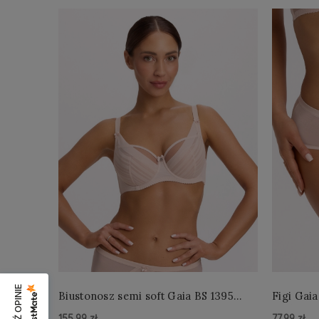
Biustonosz semi soft Gaia BS 1395
Figi Gaia
Alicia Perłowy
Perłowe
155,99 zł
77,99 zł