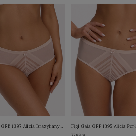
 GFB 1397 Alicia Brazyliany
Figi Gaia GFP 1395 Alicia Per
 S-2XL
4XL
77,99 zł