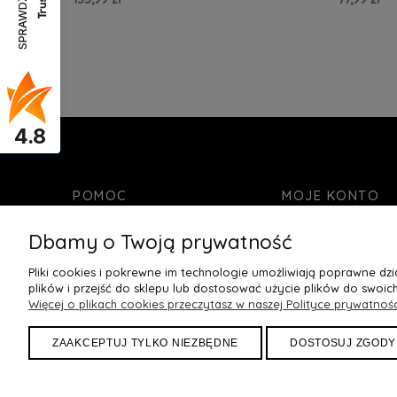
SPRAWDŹ OPINIE
Do Koszyka »
Do Kos
4.8
POMOC
MOJE KONTO
Kontakt
Twoje zamówienia
Dbamy o Twoją prywatność
Bezpieczne zakupy
Ustawienia konta
Pliki cookies i pokrewne im technologie umożliwiają poprawne d
Zwroty i reklamacje
Ulubione
plików i przejść do sklepu lub dostosować użycie plików do swoich
Regulamin
Więcej o plikach cookies przeczytasz w naszej Polityce prywatnośc
Jak dobrać rozmiar stanika
ZAAKCEPTUJ TYLKO NIEZBĘDNE
DOSTOSUJ ZGODY