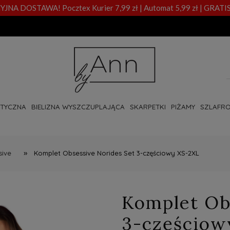
A DOSTAWA! Pocztex Kurier 7,99 zł | Automat 5,99 zł | GRATIS
OTYCZNA
BIELIZNA WYSZCZUPLAJĄCA
SKARPETKI
PIŻAMY
SZLAFRO
»
sive
Komplet Obsessive Norides Set 3-częściowy XS-2XL
Komplet Ob
3-częściow