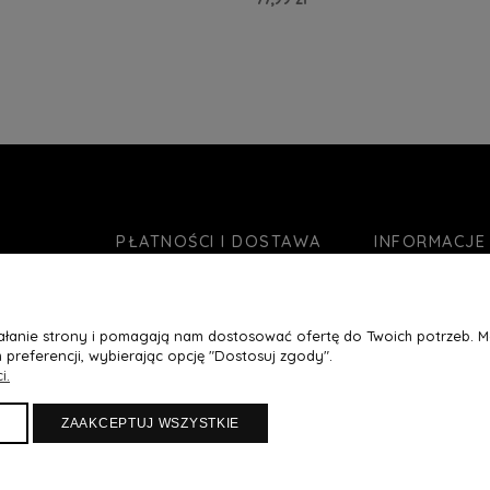
zyka »
Do Koszyka »
PŁATNOŚCI I DOSTAWA
INFORMACJE
Formy płatności
O nas
Czas realizacji zamówienia
Jak kupować?
ziałanie strony i pomagają nam dostosować ofertę do Twoich potrzeb. 
Koszty wysyłki
Blog
 preferencji, wybierając opcję "Dostosuj zgody".
Ustawienia plikó
i.
Polityka prywatn
ZAAKCEPTUJ WSZYSTKIE