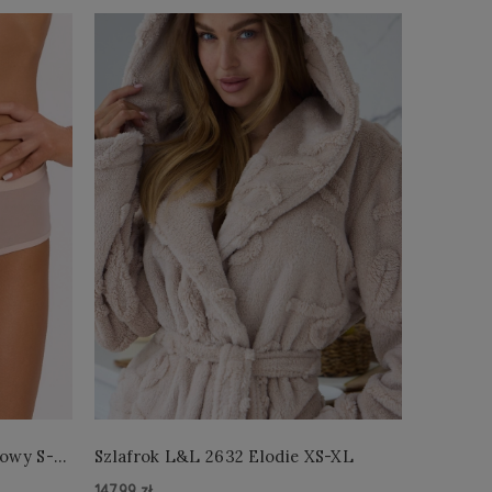
łowy S-
Szlafrok L&L 2632 Elodie XS-XL
Szlafro
147,99 zł
147,99 zł