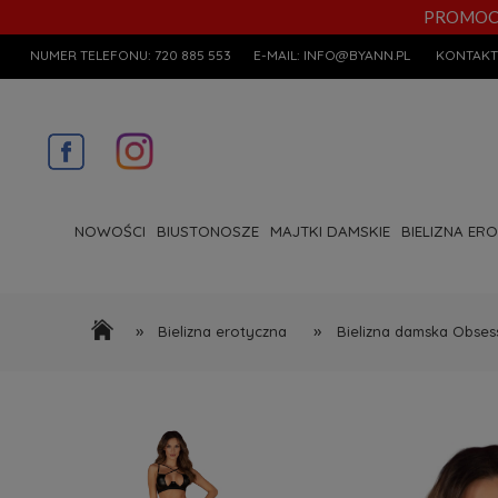
PROMOCYJN
NUMER TELEFONU:
720 885 553
E-MAIL:
INFO@BYANN.PL
KONTAKT
NOWOŚCI
BIUSTONOSZE
MAJTKI DAMSKIE
BIELIZNA ER
»
»
Bielizna erotyczna
Bielizna damska Obses