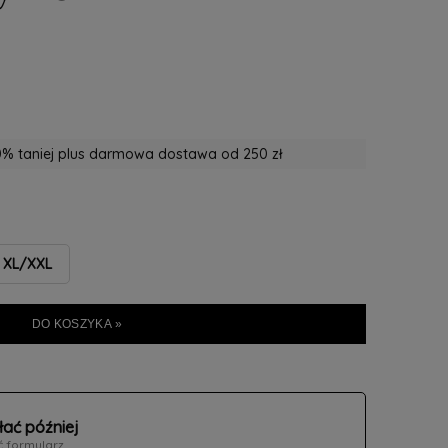
% taniej plus darmowa dostawa od 250 zł
XL/XXL
DO KOSZYKA »
łać później
ć formularz