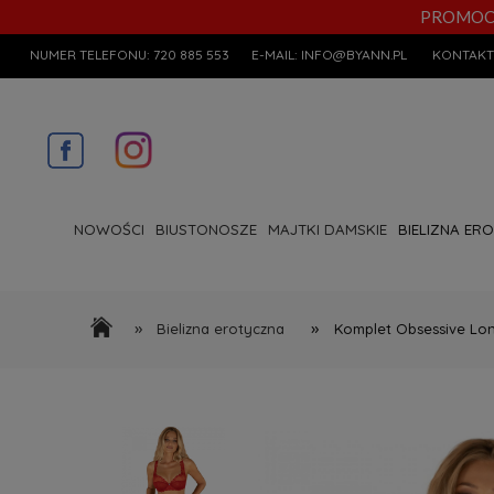
PROMOCYJN
NUMER TELEFONU:
720 885 553
E-MAIL:
INFO@BYANN.PL
KONTAKT
NOWOŚCI
BIUSTONOSZE
MAJTKI DAMSKIE
BIELIZNA ER
»
»
Bielizna erotyczna
Komplet Obsessive Lon