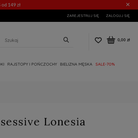
×
 od 149 zł
ZAREJESTRUJ SIĘ
ZALOGUJ SIĘ
0,00 zł
KI
RAJSTOPY I POŃCZOCHY
BIELIZNA MĘSKA
SALE-70%
sessive Lonesia