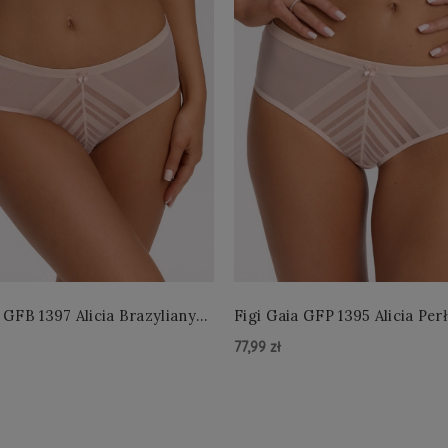
 GFB 1397 Alicia Brazyliany
Figi Gaia GFP 1395 Alicia Per
 S-2XL
4XL
77,99 zł
zyka »
Do Koszyka »