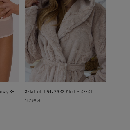
łowy S-
Szlafrok L&L 2632 Elodie XS-XL
Szlafro
147,99 zł
147,99 zł
Do Koszyka »
Do Kos