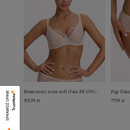
Biustonosz semi soft Gaia BS 1395
Figi Gaia
SPRAWDŹ OPINIE
Alicia Perłowy
Perłowe
155,99 zł
77,99 zł
Do Koszyka »
Do Kos