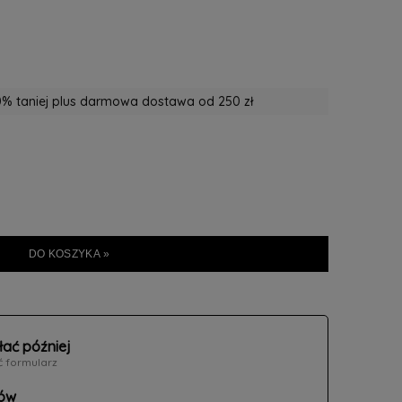
% taniej plus darmowa dostawa od 250 zł
DO KOSZYKA »
łać później
ć formularz
ów