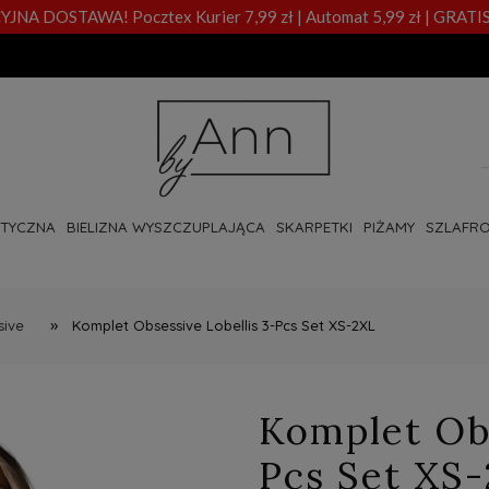
A DOSTAWA! Pocztex Kurier 7,99 zł | Automat 5,99 zł | GRATIS
OTYCZNA
BIELIZNA WYSZCZUPLAJĄCA
SKARPETKI
PIŻAMY
SZLAFRO
»
sive
Komplet Obsessive Lobellis 3-Pcs Set XS-2XL
Komplet Obs
Pcs Set XS