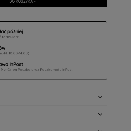
DO KOSZYKA »
łać później
ć formularz
ów
n.-Pt. 10:00-14:00)
wa InPost
49 zł Orlen Paczka oraz Paczkomaty InPost