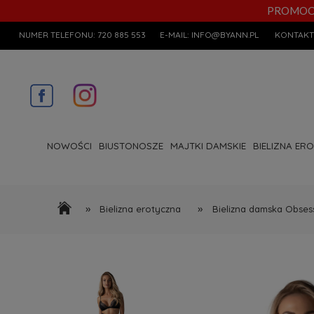
PROMOCYJN
NUMER TELEFONU:
720 885 553
E-MAIL:
INFO@BYANN.PL
KONTAKT
NOWOŚCI
BIUSTONOSZE
MAJTKI DAMSKIE
BIELIZNA ER
»
»
Bielizna erotyczna
Bielizna damska Obses