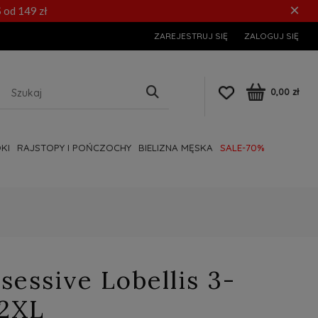
×
 od 149 zł
ZAREJESTRUJ SIĘ
ZALOGUJ SIĘ
0,00 zł
KI
RAJSTOPY I POŃCZOCHY
BIELIZNA MĘSKA
SALE-70%
essive Lobellis 3-
-2XL