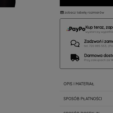
zobacz tabelę rozmiarów
Kup teraz, zap
wystarczy wypełni
Zadzwoń i zam
tel. 720 885 553, (Po
Darmowa dosta
Przy zakupach za 1
OPIS I MATERIAŁ
SPOSÓB PŁATNOŚCI