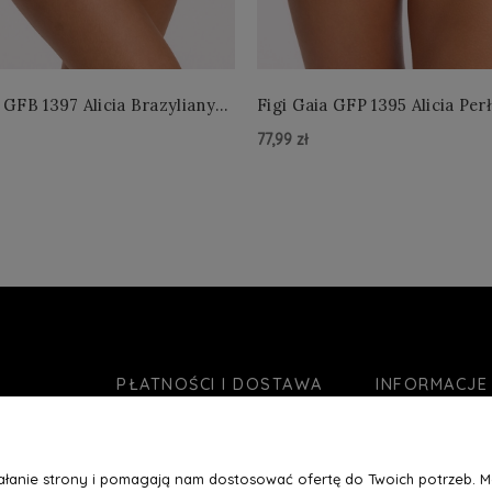
 GFB 1397 Alicia Brazyliany
Figi Gaia GFP 1395 Alicia Per
 S-2XL
4XL
77,99 zł
zyka »
Do Koszyka »
PŁATNOŚCI I DOSTAWA
INFORMACJE
Formy płatności
O nas
Czas realizacji zamówienia
Jak kupować?
ziałanie strony i pomagają nam dostosować ofertę do Twoich potrzeb. 
Koszty wysyłki
Blog