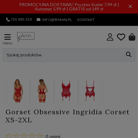
PROMOCYJNA DOSTAWA! Pocztex Kurier 7,99 zł |
×
Automat 5,99 zł | GRATIS od 149 zł
720 885 553
INFO@BYANN.PL
KONTAKT
menu
Szukaj produktów
Gorset Obsessive Ingridia Corset
XS-2XL
0 opinii