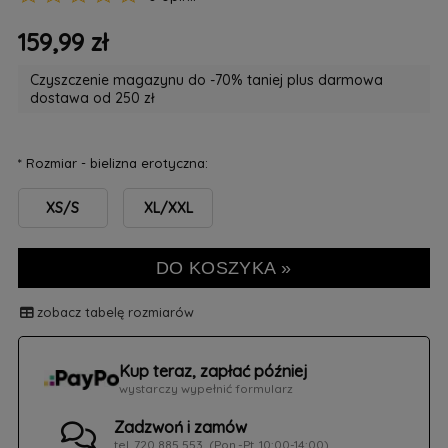
159,99 zł
Czyszczenie magazynu do -70% taniej plus darmowa
dostawa od 250 zł
*
Rozmiar - bielizna erotyczna:
XS/S
XL/XXL
DO KOSZYKA »
zobacz tabelę rozmiarów
Kup teraz, zapłać później
wystarczy wypełnić formularz
Zadzwoń i zamów
tel. 720 885 553, (Pon.-Pt. 10:00-14:00)