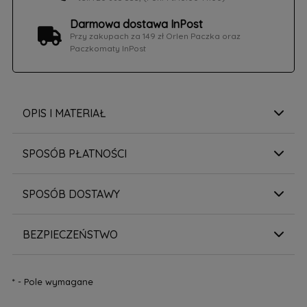
Darmowa dostawa InPost
Przy zakupach za 149 zł Orlen Paczka oraz
Paczkomaty InPost
OPIS I MATERIAŁ
SPOSÓB PŁATNOŚCI
SPOSÓB DOSTAWY
BEZPIECZEŃSTWO
*
- Pole wymagane