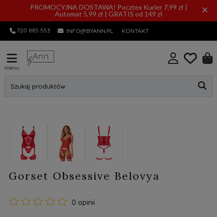
PROMOCYJNA DOSTAWA! Pocztex Kurier 7,99 zł |
×
Automat 5,99 zł | GRATIS od 149 zł
720 885 553
INFO@BYANN.PL
KONTAKT
menu
Szukaj produktów
Gorset Obsessive Belovya
0 opinii