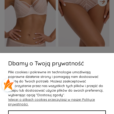
›
Biustonosz semi soft Gaia
Figi Gaia GFB 1397 Alicia
F
BS 1395 Alicia Perłowy
Brazyliany Perłowe S-2XL
Dbamy o Twoją prywatność
155,99 zł
77,99 zł
7
Pliki cookies i pokrewne im technologie umożliwiają
Do Koszyka »
Do Koszyka »
poprawne działanie strony i pomagają nam dostosować
ofertę do Twoich potrzeb. Możesz zaakceptować
wykorzystanie przez nas wszystkich tych plików i przejść do
sklepu lub dostosować użycie plików do swoich preferencji,
wybierając opcję "Dostosuj zgody".
Więcej o plikach cookies przeczytasz w naszej Polityce
POMOC
prywatności.