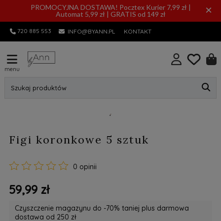
PROMOCYJNA DOSTAWA! Pocztex Kurier 7,99 zł |
×
Automat 5,99 zł | GRATIS od 149 zł
720 885 553
INFO@BYANN.PL
KONTAKT
menu
Szukaj produktów
Figi koronkowe 5 sztuk
0 opinii
59,99 zł
Czyszczenie magazynu do -70% taniej plus darmowa
dostawa od 250 zł