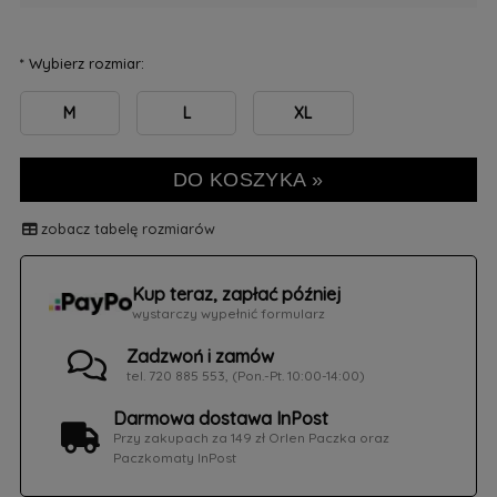
*
Wybierz rozmiar:
M
L
XL
DO KOSZYKA »
zobacz tabelę rozmiarów
Kup teraz, zapłać później
wystarczy wypełnić formularz
Zadzwoń i zamów
tel. 720 885 553, (Pon.-Pt. 10:00-14:00)
Darmowa dostawa InPost
Przy zakupach za 149 zł Orlen Paczka oraz
Paczkomaty InPost