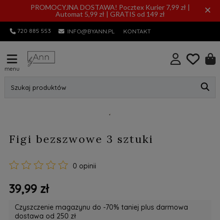
PROMOCYJNA DOSTAWA! Pocztex Kurier 7,99 zł |
×
Automat 5,99 zł | GRATIS od 149 zł
720 885 553
INFO@BYANN.PL
KONTAKT
menu
Szukaj produktów
Figi bezszwowe 3 sztuki
0 opinii
39,99 zł
Czyszczenie magazynu do -70% taniej plus darmowa
dostawa od 250 zł