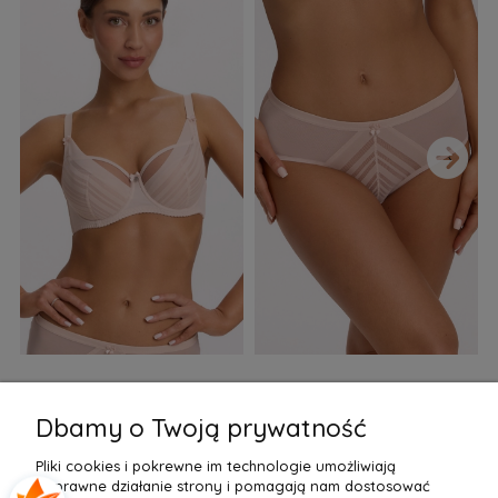
›
Biustonosz semi soft Gaia
Figi Gaia GFB 1397 Alicia
F
BS 1395 Alicia Perłowy
Brazyliany Perłowe S-2XL
Dbamy o Twoją prywatność
155,99 zł
77,99 zł
7
Pliki cookies i pokrewne im technologie umożliwiają
Do Koszyka »
Do Koszyka »
poprawne działanie strony i pomagają nam dostosować