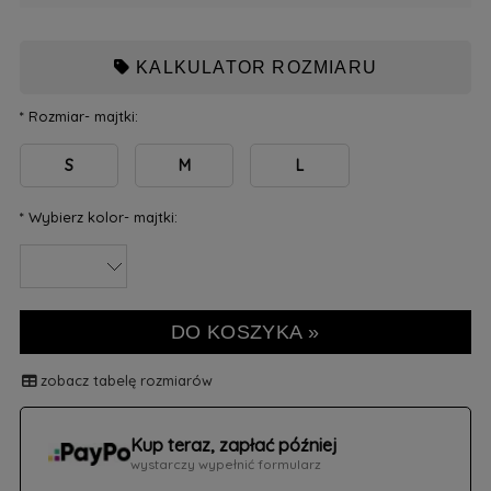
KALKULATOR ROZMIARU
*
Rozmiar- majtki:
S
M
L
*
Wybierz kolor- majtki:
DO KOSZYKA »
zobacz tabelę rozmiarów
Kup teraz, zapłać później
wystarczy wypełnić formularz