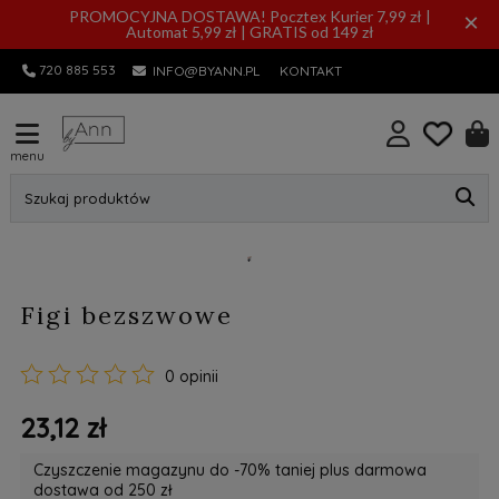
PROMOCYJNA DOSTAWA! Pocztex Kurier 7,99 zł |
×
Automat 5,99 zł | GRATIS od 149 zł
720 885 553
INFO@BYANN.PL
KONTAKT
menu
Szukaj produktów
Figi bezszwowe
0 opinii
23,12 zł
Czyszczenie magazynu do -70% taniej plus darmowa
dostawa od 250 zł