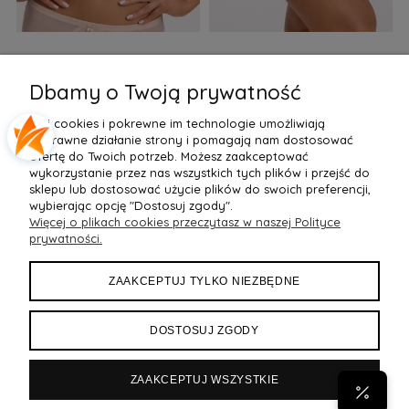
Biustonosz semi soft Gaia
Figi Gaia GFB 1397 Alicia
F
BS 1395 Alicia Perłowy
Brazyliany Perłowe S-2XL
Dbamy o Twoją prywatność
155,99 zł
77,99 zł
7
Pliki cookies i pokrewne im technologie umożliwiają
Do Koszyka »
Do Koszyka »
poprawne działanie strony i pomagają nam dostosować
ofertę do Twoich potrzeb. Możesz zaakceptować
wykorzystanie przez nas wszystkich tych plików i przejść do
sklepu lub dostosować użycie plików do swoich preferencji,
wybierając opcję "Dostosuj zgody".
Więcej o plikach cookies przeczytasz w naszej Polityce
POMOC
prywatności.
MOJE KONTO
ZAAKCEPTUJ TYLKO NIEZBĘDNE
PŁATNOŚCI I DOSTAWA
DOSTOSUJ ZGODY
INFORMACJE
ZAAKCEPTUJ WSZYSTKIE