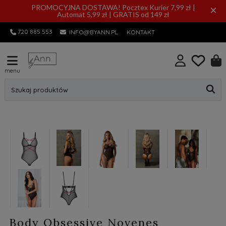
PROMOCYJNA DOSTAWA! Pocztex Kurier 7,99 zł |
×
Automat 5,99 zł | GRATIS od 149 zł
720 885 553
INFO@BYANN.PL
KONTAKT
menu
Szukaj produktów
Body Obsessive Novenes