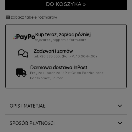
DO KOSZYKA »
zobacz tabelę rozmiarów
Kup teraz, zapłać później
wystarczy wypełnić formularz
Zadzwoń i zamów
tel. 720 885 553, (Pon.-Pt. 10:00-14:00)
Darmowa dostawa InPost
Przy zakupach za 149 zł Orlen Paczka oraz
Paczkomaty InPost
OPIS I MATERIAŁ
SPOSÓB PŁATNOŚCI