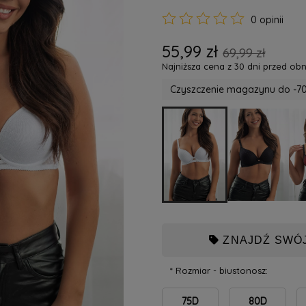
0 opinii
55,99 zł
69,99 zł
Najniższa cena z 30 dni przed obn
Czyszczenie magazynu do -70
ZNAJDŹ SWÓJ
*
Rozmiar - biustonosz:
75D
80D