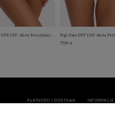
 GFB 1397 Alicia Brazyliany
Figi Gaia GFP 1395 Alicia Per
 S-2XL
4XL
77,99 zł
zyka »
Do Koszyka »
PŁATNOŚCI I DOSTAWA
INFORMACJE
Formy płatności
O nas