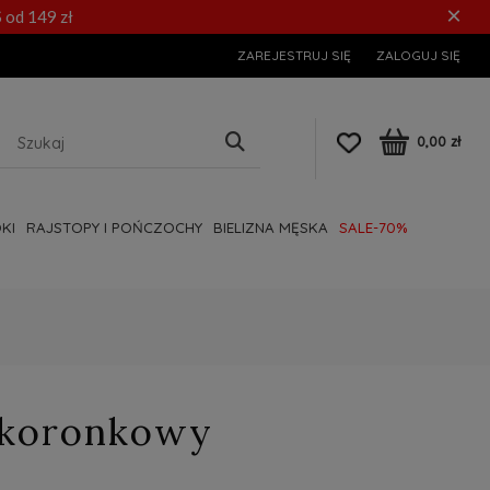
×
 od 149 zł
ZAREJESTRUJ SIĘ
ZALOGUJ SIĘ
0,00 zł
KI
RAJSTOPY I POŃCZOCHY
BIELIZNA MĘSKA
SALE-70%
 koronkowy