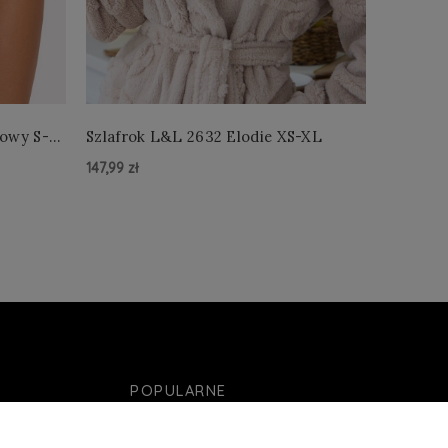
łowy S-
Szlafrok L&L 2632 Elodie XS-XL
Szlafro
147,99 zł
147,99 zł
Do Koszyka »
Do Kos
POPULARNE
Obsessive