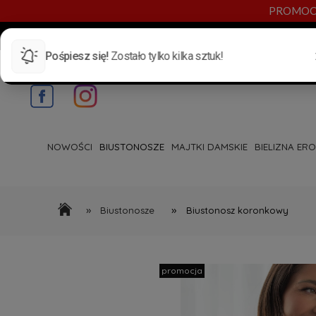
PROMOCYJN
NUMER TELEFONU:
720 885 553
E-MAIL:
INFO@BYANN.PL
KONTAKT
NOWOŚCI
BIUSTONOSZE
MAJTKI DAMSKIE
BIELIZNA ER
»
»
Biustonosze
Biustonosz koronkowy
promocja