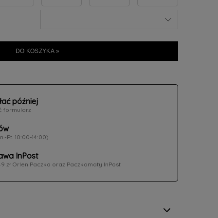
DO KOSZYKA »
łać później
ć formularz
ów
n.-Pt. 10:00-14:00)
wa InPost
49 zł Orlen Paczka oraz Paczkomaty InPost