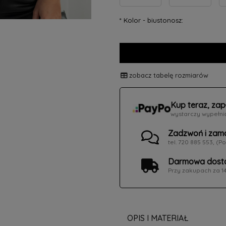
*
Kolor - biustonosz:
zobacz tabelę rozmiarów
Kup teraz, zap
wystarczy wypełni
Zadzwoń i zam
tel. 720 885 553, (Po
Darmowa dosta
Przy zakupach za 1
OPIS I MATERIAŁ