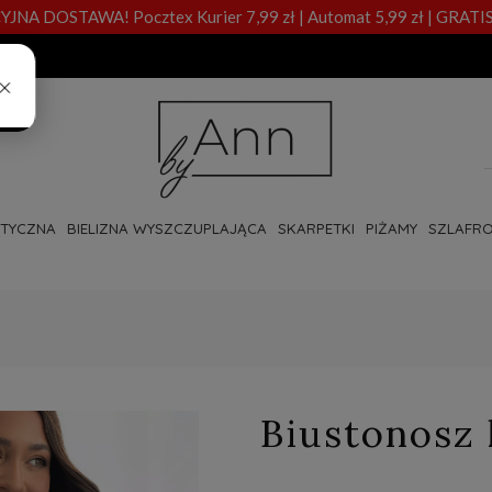
A DOSTAWA! Pocztex Kurier 7,99 zł | Automat 5,99 zł | GRATIS
OTYCZNA
BIELIZNA WYSZCZUPLAJĄCA
SKARPETKI
PIŻAMY
SZLAFRO
Biustonosz