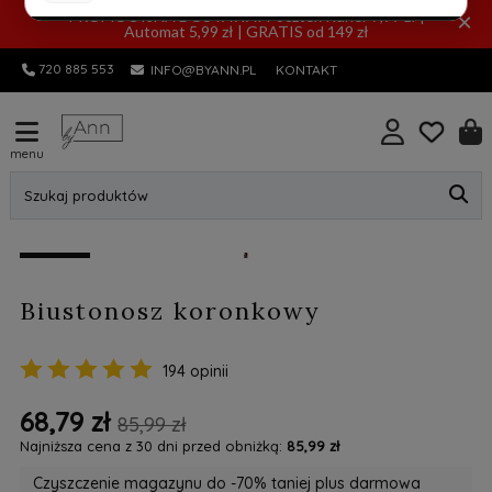
PROMOCYJNA DOSTAWA! Pocztex Kurier 7,99 zł |
×
Automat 5,99 zł | GRATIS od 149 zł
720 885 553
INFO@BYANN.PL
KONTAKT
menu
Szukaj produktów
promocja
Biustonosz koronkowy
194 opinii
68,79 zł
85,99 zł
Najniższa cena z 30 dni przed obniżką:
85,99 zł
Czyszczenie magazynu do -70% taniej plus darmowa