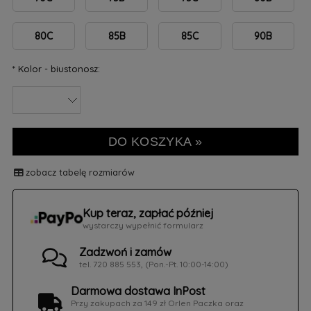
80C
85B
85C
90B
*
Kolor - biustonosz:
DO KOSZYKA »
zobacz tabelę rozmiarów
Kup teraz, zapłać później
wystarczy wypełnić formularz
Zadzwoń i zamów
tel. 720 885 553, (Pon.-Pt. 10:00-14:00)
Darmowa dostawa InPost
Przy zakupach za 149 zł Orlen Paczka oraz