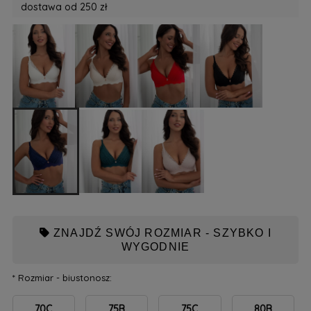
dostawa od 250 zł
ZNAJDŹ SWÓJ ROZMIAR - SZYBKO I
WYGODNIE
*
Rozmiar - biustonosz:
70C
75B
75C
80B