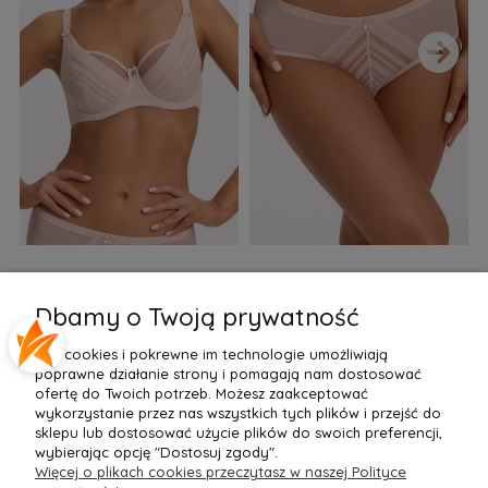
›
Biustonosz semi soft Gaia
Figi Gaia GFB 1397 Alicia
F
BS 1395 Alicia Perłowy
Brazyliany Perłowe S-2XL
Dbamy o Twoją prywatność
155,99 zł
77,99 zł
7
Pliki cookies i pokrewne im technologie umożliwiają
Do Koszyka »
Do Koszyka »
poprawne działanie strony i pomagają nam dostosować
ofertę do Twoich potrzeb. Możesz zaakceptować
wykorzystanie przez nas wszystkich tych plików i przejść do
sklepu lub dostosować użycie plików do swoich preferencji,
wybierając opcję "Dostosuj zgody".
Więcej o plikach cookies przeczytasz w naszej Polityce
POMOC